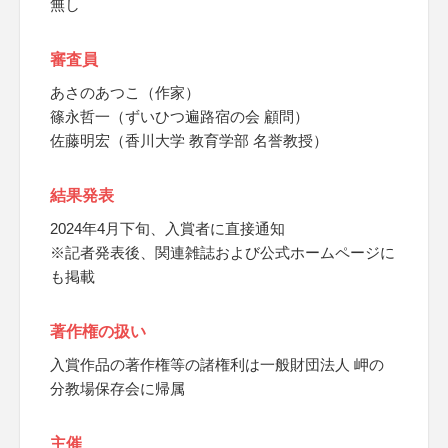
無し
審査員
あさのあつこ（作家）
篠永哲一（ずいひつ遍路宿の会 顧問）
佐藤明宏（香川大学 教育学部 名誉教授）
結果発表
2024年4月下旬、入賞者に直接通知
※記者発表後、関連雑誌および公式ホームページに
も掲載
著作権の扱い
入賞作品の著作権等の諸権利は一般財団法人 岬の
分教場保存会に帰属
主催