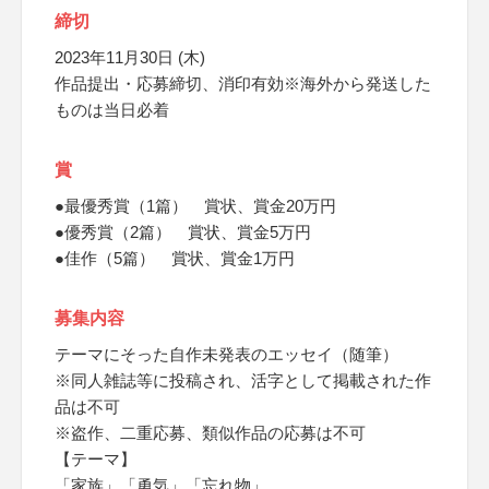
締切
2023年11月30日 (木)
作品提出・応募締切、消印有効※海外から発送した
ものは当日必着
賞
●最優秀賞（1篇） 賞状、賞金20万円
●優秀賞（2篇） 賞状、賞金5万円
●佳作（5篇） 賞状、賞金1万円
募集内容
テーマにそった自作未発表のエッセイ（随筆）
※同人雑誌等に投稿され、活字として掲載された作
品は不可
※盗作、二重応募、類似作品の応募は不可
【テーマ】
「家族」「勇気」「忘れ物」