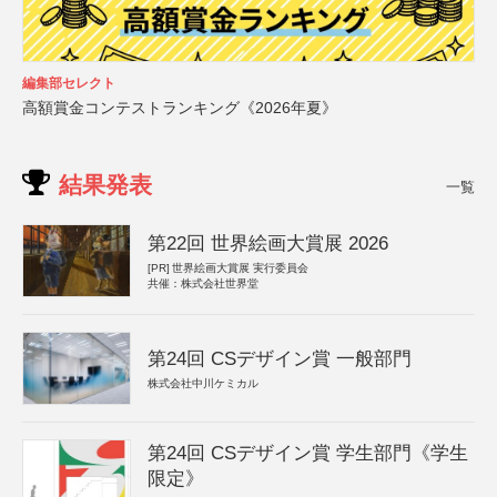
編集部セレクト
高額賞金コンテストランキング《2026年夏》
結果発表
一覧
第22回 世界絵画大賞展 2026
[PR]
世界絵画大賞展 実行委員会
共催：株式会社世界堂
第24回 CSデザイン賞 一般部門
株式会社中川ケミカル
第24回 CSデザイン賞 学生部門《学生
限定》