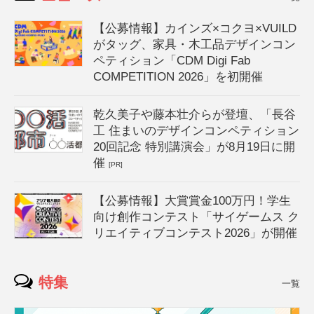
【公募情報】カインズ×コクヨ×VUILD
がタッグ、家具・木工品デザインコン
ペティション「CDM Digi Fab
COMPETITION 2026」を初開催
乾久美子や藤本壮介らが登壇、「長谷
工 住まいのデザインコンペティション
20回記念 特別講演会」が8月19日に開
催
[PR]
【公募情報】大賞賞金100万円！学生
向け創作コンテスト「サイゲームス ク
リエイティブコンテスト2026」が開催
特集
一覧