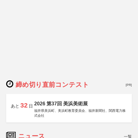
締め切り直前コンテスト
[PR]
2026 第37回 美浜美術展
32
あと
日
福井県美浜町、美浜町教育委員会、福井新聞社、関西電力株
式会社
ニュース
一覧