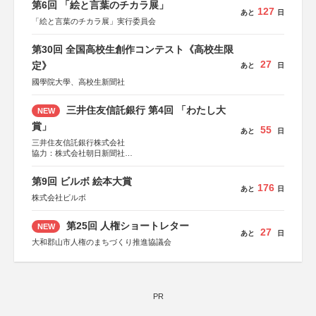
第6回 「絵と言葉のチカラ展」
127
あと
日
「絵と言葉のチカラ展」実行委員会
第30回 全国高校生創作コンテスト《高校生限
27
定》
あと
日
國學院大學、高校生新聞社
三井住友信託銀行 第4回 「わたし大
NEW
賞」
55
あと
日
三井住友信託銀行株式会社
協力：株式会社朝日新聞社
後援：日本郵便株式会社
第9回 ビルボ 絵本大賞
176
あと
日
株式会社ビルボ
第25回 人権ショートレター
NEW
27
あと
日
大和郡山市人権のまちづくり推進協議会
PR