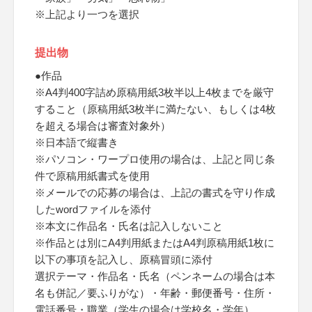
※上記より一つを選択
提出物
●作品
※A4判400字詰め原稿用紙3枚半以上4枚までを厳守
すること（原稿用紙3枚半に満たない、もしくは4枚
を超える場合は審査対象外）
※日本語で縦書き
※パソコン・ワープロ使用の場合は、上記と同じ条
件で原稿用紙書式を使用
※メールでの応募の場合は、上記の書式を守り作成
したwordファイルを添付
※本文に作品名・氏名は記入しないこと
※作品とは別にA4判用紙またはA4判原稿用紙1枚に
以下の事項を記入し、原稿冒頭に添付
選択テーマ・作品名・氏名（ペンネームの場合は本
名も併記／要ふりがな）・年齢・郵便番号・住所・
電話番号・職業（学生の場合は学校名・学年）