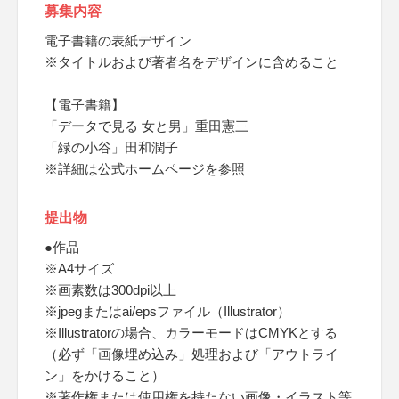
募集内容
電子書籍の表紙デザイン
※タイトルおよび著者名をデザインに含めること
【電子書籍】
「データで見る 女と男」重田憲三
「緑の小谷」田和潤子
※詳細は公式ホームページを参照
提出物
●作品
※A4サイズ
※画素数は300dpi以上
※jpegまたはai/epsファイル（Illustrator）
※Illustratorの場合、カラーモードはCMYKとする
（必ず「画像埋め込み」処理および「アウトライ
ン」をかけること）
※著作権または使用権を持たない画像・イラスト等