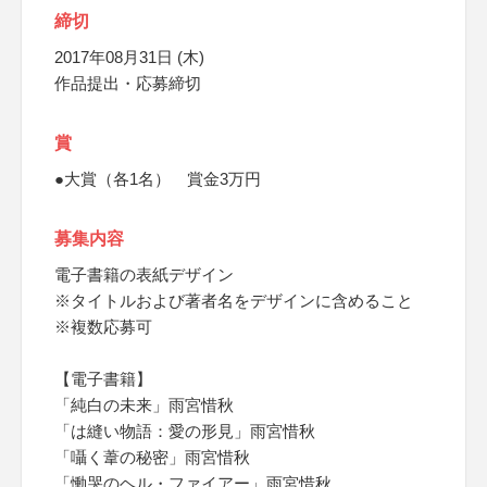
締切
2017年08月31日 (木)
作品提出・応募締切
賞
●大賞（各1名） 賞金3万円
募集内容
電子書籍の表紙デザイン
※タイトルおよび著者名をデザインに含めること
※複数応募可
【電子書籍】
「純白の未来」雨宮惜秋
「は縫い物語：愛の形見」雨宮惜秋
「囁く葦の秘密」雨宮惜秋
「慟哭のヘル・ファイアー」雨宮惜秋