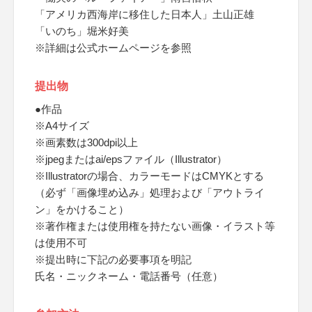
「アメリカ西海岸に移住した日本人」土山正雄
「いのち」堀米好美
※詳細は公式ホームページを参照
提出物
●作品
※A4サイズ
※画素数は300dpi以上
※jpegまたはai/epsファイル（Illustrator）
※Illustratorの場合、カラーモードはCMYKとする
（必ず「画像埋め込み」処理および「アウトライ
ン」をかけること）
※著作権または使用権を持たない画像・イラスト等
は使用不可
※提出時に下記の必要事項を明記
氏名・ニックネーム・電話番号（任意）