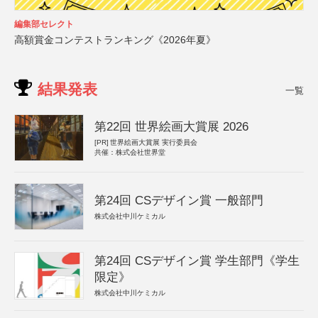
編集部セレクト
高額賞金コンテストランキング《2026年夏》
結果発表
一覧
第22回 世界絵画大賞展 2026
[PR]
世界絵画大賞展 実行委員会
共催：株式会社世界堂
第24回 CSデザイン賞 一般部門
株式会社中川ケミカル
第24回 CSデザイン賞 学生部門《学生
限定》
株式会社中川ケミカル