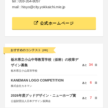
tel : 059-354-8097
mail : hisyo@city.yokkaichi.mie.jp
公式ホームページ
おすすめのコンテスト
[PR]
栃木県立小山中等教育学校（仮称）の校章デ
34
ザイン募集
あと
日
栃木県立小山高等学校
KANEMAN LOGO COMPETITION
6
あと
日
株式会社カネマン
2026年度グッドデザイン・ニューホープ賞
7
あと
日
公益財団法人日本デザイン振興会