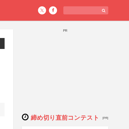
PR
締め切り直前コンテスト
[PR]