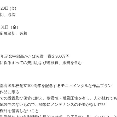
20日 (金)
切、必着
8月31日（金）
応募締切、必着
0周年記念宇部高かたばみ賞 賞金300万円
に係るすべての費用および運搬費、旅費を含む
部高等学校創立100周年を記念するモニュメンタルな作品プラン
作品に限る
での設置及び保管に耐え、耐震性・耐風圧性を有し、人が触れて
危険性のないもので、頻繁にメンテナンスの必要がない作品
権利を侵害しないこと
教活動および営利活動を目的とせず、公序良俗に反していないこ