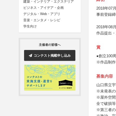
建築・インテリア・エクステリア
ビジネス・アイデア・企画
2018年07月
デジタル・Web・アプリ
事前登録締
音楽・エンタメ・レシピ
学生向け
2018年0
作品提出・
主催者の皆様へ
賞
コンテスト掲載申し込み
●創立10
※作品制作
募集内容
山口県立宇
※未発表の
※屋外空間
全で破損等
※第三者の
※政治、宗