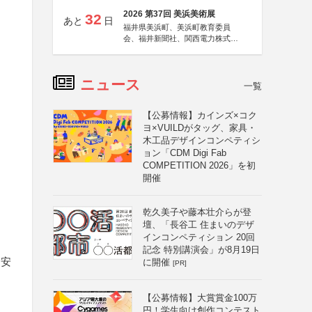
2026 第37回 美浜美術展
32
あと
日
福井県美浜町、美浜町教育委員
会、福井新聞社、関西電力株式会
社
ニュース
一覧
【公募情報】カインズ×コク
ヨ×VUILDがタッグ、家具・
木工品デザインコンペティシ
ョン「CDM Digi Fab
COMPETITION 2026」を初
開催
乾久美子や藤本壮介らが登
壇、「長谷工 住まいのデザ
インコンペティション 20回
記念 特別講演会」が8月19日
も安
に開催
[PR]
【公募情報】大賞賞金100万
円！学生向け創作コンテスト
と