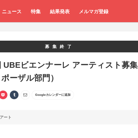
ニュース
特集
結果発表
メルマガ登録
募集終了
回 UBEビエンナーレ アーティスト募集
ロポーザル部門）
Googleカレンダーに追加
アート