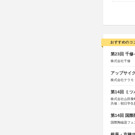
おすすめのコ
第23回 千
株式会社千修
アップサイ
株式会社テラモ
第14回 ミ
株式会社山田養
共催：朝日学生
第14回 国
国際陶磁器フェ
銀座・京橋サ