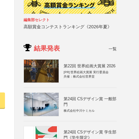
編集部セレクト
高額賞金コンテストランキング《2026年夏》
結果発表
一覧
第22回 世界絵画大賞展 2026
[PR]
世界絵画大賞展 実行委員会
共催：株式会社世界堂
第24回 CSデザイン賞 一般部
門
株式会社中川ケミカル
第24回 CSデザイン賞 学生部
門《学生限定》