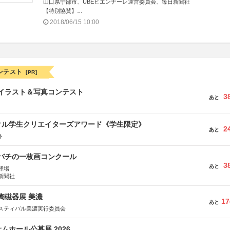
山口県宇部市、UBEビエンナーレ運営委員会、毎日新聞社
【特別協賛】
宇部興産株式会社
2018/06/15 10:00
ンテスト
[PR]
修イラスト＆写真コンテスト
3
あと
クル学生クリエイターズアワード《学生限定》
2
あと
ト
ツバチの一枚画コンクール
3
あと
蜂場
新聞社
際陶磁器展 美濃
17
あと
スティバル美濃実行委員会
ムホール公募展 2026