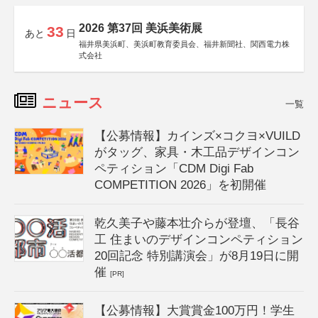
2026 第37回 美浜美術展
33
あと
日
福井県美浜町、美浜町教育委員会、福井新聞社、関西電力株
式会社
ニュース
一覧
【公募情報】カインズ×コクヨ×VUILD
がタッグ、家具・木工品デザインコン
ペティション「CDM Digi Fab
COMPETITION 2026」を初開催
乾久美子や藤本壮介らが登壇、「長谷
工 住まいのデザインコンペティション
20回記念 特別講演会」が8月19日に開
催
[PR]
【公募情報】大賞賞金100万円！学生