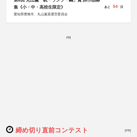
第6回 丸山薫「帆・ランプ・鷗」賞 詩作品募
54
集《小・中・高校生限定》
あと
日
愛知県豊橋市、丸山薫賞運営委員会
PR
締め切り直前コンテスト
[PR]