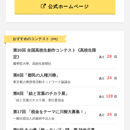
公式ホームページ
おすすめのコンテスト
[PR]
第30回 全国高校生創作コンテスト《高校生限
28
定》
あと
日
國學院大學、高校生新聞社
第6回「都民の人権川柳」
24
あと
日
東京都人権啓発活動ネットワーク協議会
第6回 「絵と言葉のチカラ展」
128
あと
日
「絵と言葉のチカラ展」実行委員会
第17回 「税金をテーマに川柳大募集！」
24
あと
日
一般社団法人武蔵府中法人会