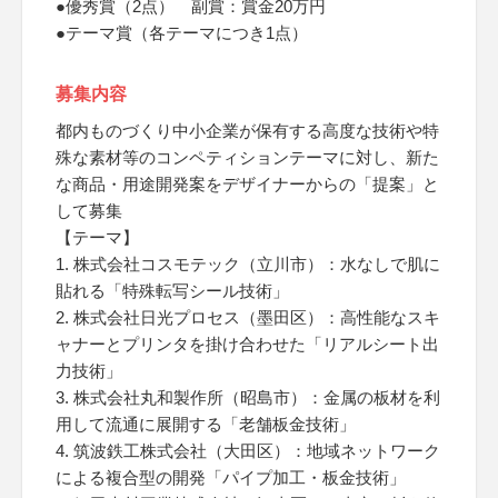
●優秀賞（2点） 副賞：賞金20万円
●テーマ賞（各テーマにつき1点）
募集内容
都内ものづくり中小企業が保有する高度な技術や特
殊な素材等のコンペティションテーマに対し、新た
な商品・用途開発案をデザイナーからの「提案」と
して募集
【テーマ】
1. 株式会社コスモテック（立川市）：水なしで肌に
貼れる「特殊転写シール技術」
2. 株式会社日光プロセス（墨田区）：高性能なスキ
ャナーとプリンタを掛け合わせた「リアルシート出
力技術」
3. 株式会社丸和製作所（昭島市）：金属の板材を利
用して流通に展開する「老舗板金技術」
4. 筑波鉄工株式会社（大田区）：地域ネットワーク
による複合型の開発「パイプ加工・板金技術」