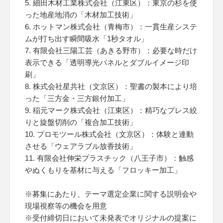
5. 細田木材工業株式会社（江東区）：東京の杉を使
った地産地消の「木材加工技術」
6. ホットマン株式会社（青梅市）：一貫生産システ
ムが打ち出す瞬間吸水「1秒タオル」
7. 有限会社三陽工芸（あきる野市）：必要な時だけ
表示できる「透明導光パネルとダブルイメージ印
刷」
8. 株式会社星共社（文京区）：聖書の製本により培
った「三方金・三方銀付加工」
9. 稲元マーク株式会社（江東区）：精巧なプレス絞
りと旋盤切削の「複合加工技術」
10. プロモツール株式会社（文京区）：体験と連動
させる「ウェアラブル放香技術」
11. 有限会社伸栄プラスチック（八王子市）：触感
やぬくもりを基材に与える「フロッキー加工」
※募集にあたり、テーマ選定企業に関する説明会や
現場視察等の機会を用意
※受付締切日において未発表でオリジナルの提案に