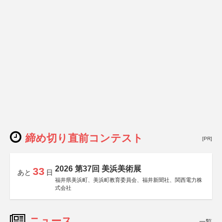
締め切り直前コンテスト
[PR]
2026 第37回 美浜美術展
33
あと
日
福井県美浜町、美浜町教育委員会、福井新聞社、関西電力株
式会社
ニュース
一覧