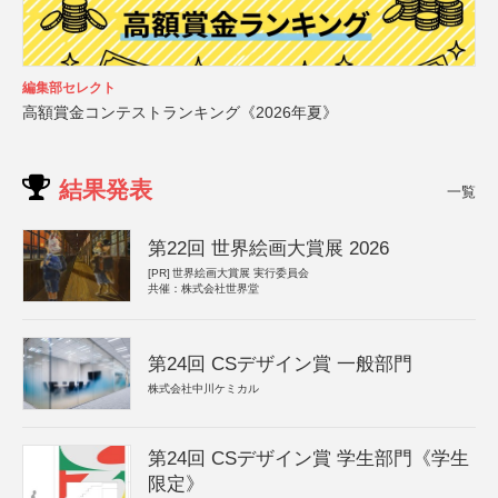
編集部セレクト
高額賞金コンテストランキング《2026年夏》
結果発表
一覧
第22回 世界絵画大賞展 2026
[PR]
世界絵画大賞展 実行委員会
共催：株式会社世界堂
第24回 CSデザイン賞 一般部門
株式会社中川ケミカル
第24回 CSデザイン賞 学生部門《学生
限定》