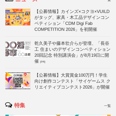
【公募情報】カインズ×コクヨ×VUILD
がタッグ、家具・木工品デザインコン
ペティション「CDM Digi Fab
COMPETITION 2026」を初開催
乾久美子や藤本壮介らが登壇、「長谷
工 住まいのデザインコンペティション
20回記念 特別講演会」が8月19日に開
催
[PR]
【公募情報】大賞賞金100万円！学生
向け創作コンテスト「サイゲームス ク
リエイティブコンテスト2026」が開催
特集
一覧