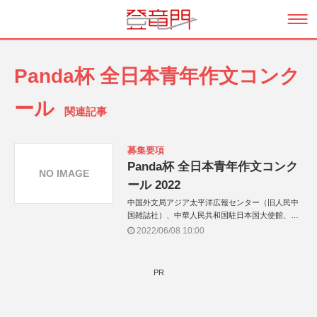
Panda杯 全日本青年作文コンク
ール
関連記事
募集要項
Panda杯 全日本青年作文コンク
NO IMAGE
ール 2022
中国外文局アジア太平洋広報センター（旧人民中
国雑誌社）、中華人民共和国駐日本国大使館、公
益財団法人日本科学協会
2022/06/08 10:00
PR