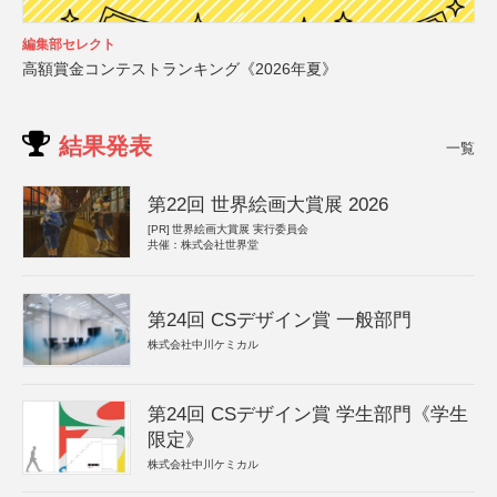
編集部セレクト
高額賞金コンテストランキング《2026年夏》
結果発表
一覧
第22回 世界絵画大賞展 2026
[PR]
世界絵画大賞展 実行委員会
共催：株式会社世界堂
第24回 CSデザイン賞 一般部門
株式会社中川ケミカル
第24回 CSデザイン賞 学生部門《学生
限定》
株式会社中川ケミカル