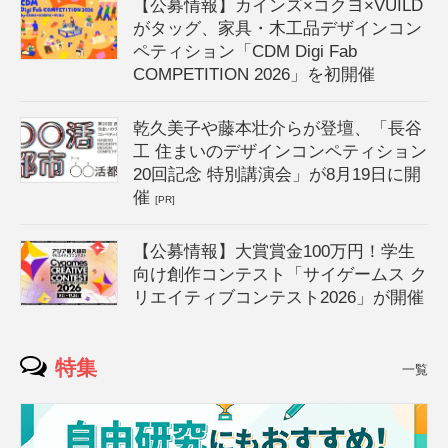
【公募情報】カインズ×コクヨ×VUILD
がタッグ、家具・木工品デザインコン
ペティション「CDM Digi Fab
COMPETITION 2026」を初開催
乾久美子や藤本壮介らが登壇、「長谷
工 住まいのデザインコンペティション
20回記念 特別講演会」が8月19日に開
催
[PR]
【公募情報】大賞賞金100万円！学生
向け創作コンテスト「サイゲームス ク
リエイティブコンテスト2026」が開催
特集
一覧