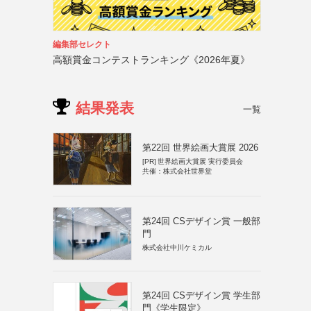
編集部セレクト
高額賞金コンテストランキング《2026年夏》
結果発表
一覧
第22回 世界絵画大賞展 2026
[PR]
世界絵画大賞展 実行委員会
共催：株式会社世界堂
第24回 CSデザイン賞 一般部
門
株式会社中川ケミカル
第24回 CSデザイン賞 学生部
門《学生限定》