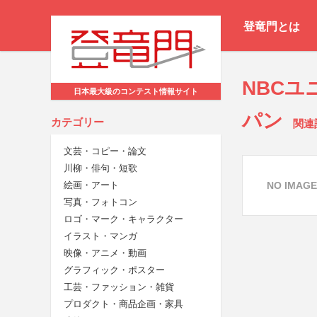
登竜門とは
NBC
日本最大級のコンテスト情報サイト
パン
カテゴリー
関連
文芸・コピー・論文
川柳・俳句・短歌
NO IMAGE
絵画・アート
写真・フォトコン
ロゴ・マーク・キャラクター
イラスト・マンガ
映像・アニメ・動画
グラフィック・ポスター
工芸・ファッション・雑貨
プロダクト・商品企画・家具