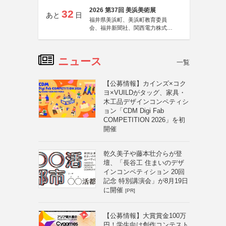
2026 第37回 美浜美術展
32
あと
日
福井県美浜町、美浜町教育委員
会、福井新聞社、関西電力株式会
社
ニュース
一覧
【公募情報】カインズ×コク
ヨ×VUILDがタッグ、家具・
木工品デザインコンペティシ
ョン「CDM Digi Fab
COMPETITION 2026」を初
開催
乾久美子や藤本壮介らが登
壇、「長谷工 住まいのデザ
インコンペティション 20回
記念 特別講演会」が8月19日
に開催
[PR]
【公募情報】大賞賞金100万
円！学生向け創作コンテスト