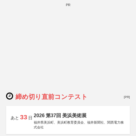
PR
締め切り直前コンテスト
[PR]
2026 第37回 美浜美術展
33
あと
日
福井県美浜町、美浜町教育委員会、福井新聞社、関西電力株
式会社