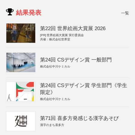
結果発表
一覧
第22回 世界絵画大賞展 2026
[PR]
世界絵画大賞展 実行委員会
共催：株式会社世界堂
第24回 CSデザイン賞 一般部門
株式会社中川ケミカル
第24回 CSデザイン賞 学生部門《学生
限定》
株式会社中川ケミカル
第71回 喜多方発感じる漢字あそび
漢字のまち喜多方