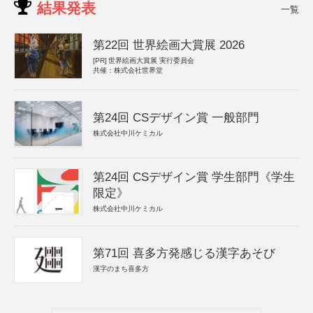
結果発表
一覧
第22回 世界絵画大賞展 2026
[PR]
世界絵画大賞展 実行委員会
共催：株式会社世界堂
第24回 CSデザイン賞 一般部門
株式会社中川ケミカル
第24回 CSデザイン賞 学生部門《学生
限定》
株式会社中川ケミカル
第71回 喜多方発感じる漢字あそび
漢字のまち喜多方