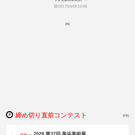
共催：株式会社フレーベル館、信濃毎日新聞社、
2017/10/18 10:00
岡谷市教育委員会
PR
締め切り直前コンテスト
[PR]
2026 第37回 美浜美術展