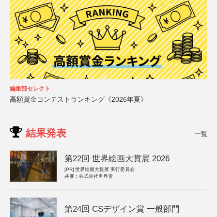
編集部セレクト
高額賞金コンテストランキング《2026年夏》
結果発表
一覧
第22回 世界絵画大賞展 2026
[PR]
世界絵画大賞展 実行委員会
共催：株式会社世界堂
第24回 CSデザイン賞 一般部門