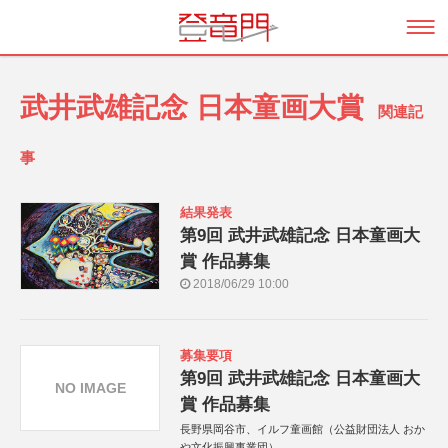
武井武雄記念 日本童画大賞
関連記
事
結果発表
第9回 武井武雄記念 日本童画大
賞 作品募集
2018/06/29 10:00
募集要項
第9回 武井武雄記念 日本童画大
NO IMAGE
賞 作品募集
長野県岡谷市、イルフ童画館（公益財団法人 おか
や文化振興事業団）