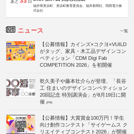
33
あと
日
福井県美浜町、美浜町教育委員会、福井新聞社、関西電力株
式会社
ニュース
一覧
【公募情報】カインズ×コクヨ×VUILD
がタッグ、家具・木工品デザインコン
ペティション「CDM Digi Fab
COMPETITION 2026」を初開催
乾久美子や藤本壮介らが登壇、「長谷
工 住まいのデザインコンペティション
20回記念 特別講演会」が8月19日に開
催
[PR]
【公募情報】大賞賞金100万円！学生
向け創作コンテスト「サイゲームス ク
リエイティブコンテスト2026」が開催