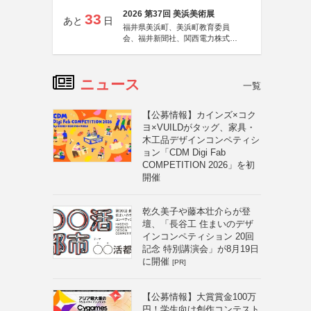
2026 第37回 美浜美術展
33
あと
日
福井県美浜町、美浜町教育委員
会、福井新聞社、関西電力株式会
社
ニュース
一覧
【公募情報】カインズ×コク
ヨ×VUILDがタッグ、家具・
木工品デザインコンペティシ
ョン「CDM Digi Fab
COMPETITION 2026」を初
開催
乾久美子や藤本壮介らが登
壇、「長谷工 住まいのデザ
インコンペティション 20回
記念 特別講演会」が8月19日
に開催
[PR]
【公募情報】大賞賞金100万
円！学生向け創作コンテスト