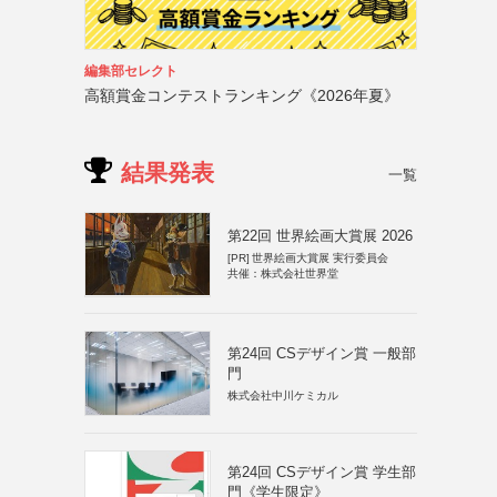
編集部セレクト
高額賞金コンテストランキング《2026年夏》
結果発表
一覧
第22回 世界絵画大賞展 2026
[PR]
世界絵画大賞展 実行委員会
共催：株式会社世界堂
第24回 CSデザイン賞 一般部
門
株式会社中川ケミカル
第24回 CSデザイン賞 学生部
門《学生限定》