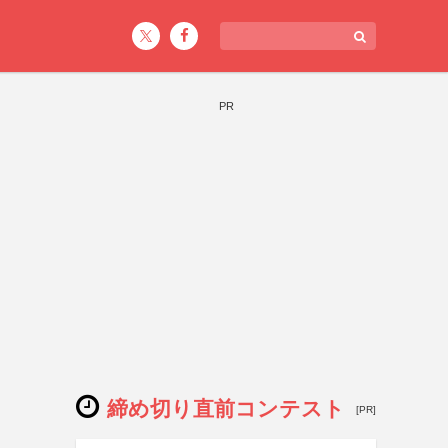
PR
締め切り直前コンテスト
[PR]