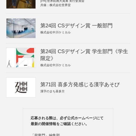
[PR]
世界絵画大賞展 実行委員会
共催：株式会社世界堂
第24回 CSデザイン賞 一般部門
株式会社中川ケミカル
第24回 CSデザイン賞 学生部門《学生
限定》
株式会社中川ケミカル
第71回 喜多方発感じる漢字あそび
漢字のまち喜多方
応募される際は、必ず公式ホームページにて
最新の開催情報をご確認ください。
「登竜門」編集部