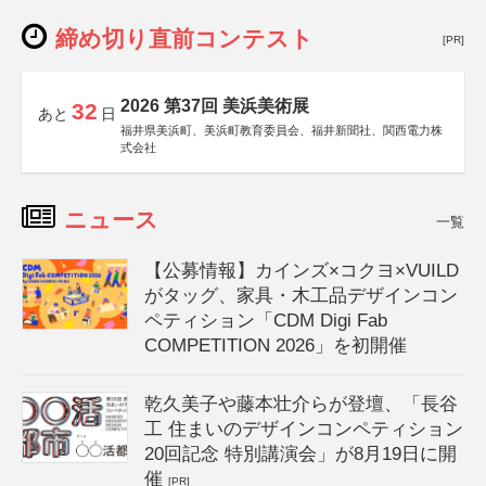
締め切り直前コンテスト
[PR]
2026 第37回 美浜美術展
32
あと
日
福井県美浜町、美浜町教育委員会、福井新聞社、関西電力株
式会社
ニュース
一覧
【公募情報】カインズ×コクヨ×VUILD
がタッグ、家具・木工品デザインコン
ペティション「CDM Digi Fab
COMPETITION 2026」を初開催
乾久美子や藤本壮介らが登壇、「長谷
工 住まいのデザインコンペティション
20回記念 特別講演会」が8月19日に開
催
[PR]