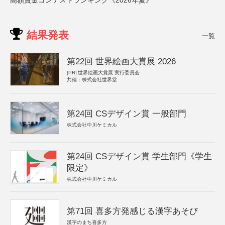
高額賞金コンテストランキング《2026年夏》
結果発表
一覧
第22回 世界絵画大賞展 2026
[PR]
世界絵画大賞展 実行委員会
共催：株式会社世界堂
第24回 CSデザイン賞 一般部門
株式会社中川ケミカル
第24回 CSデザイン賞 学生部門《学生
限定》
株式会社中川ケミカル
第71回 喜多方発感じる漢字あそび
漢字のまち喜多方