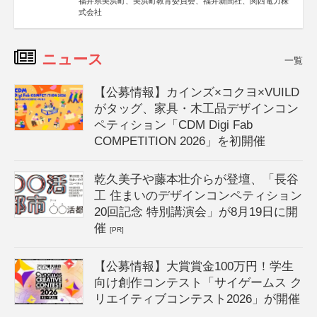
福井県美浜町、美浜町教育委員会、福井新聞社、関西電力株
式会社
ニュース
一覧
【公募情報】カインズ×コクヨ×VUILD
がタッグ、家具・木工品デザインコン
ペティション「CDM Digi Fab
COMPETITION 2026」を初開催
乾久美子や藤本壮介らが登壇、「長谷
工 住まいのデザインコンペティション
20回記念 特別講演会」が8月19日に開
催
[PR]
【公募情報】大賞賞金100万円！学生
向け創作コンテスト「サイゲームス ク
リエイティブコンテスト2026」が開催