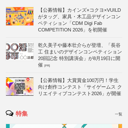
【公募情報】カインズ×コクヨ×VUILD
がタッグ、家具・木工品デザインコン
ペティション「CDM Digi Fab
COMPETITION 2026」を初開催
乾久美子や藤本壮介らが登壇、「長谷
工 住まいのデザインコンペティション
20回記念 特別講演会」が8月19日に開
催
[PR]
【公募情報】大賞賞金100万円！学生
向け創作コンテスト「サイゲームス ク
リエイティブコンテスト2026」が開催
特集
一覧