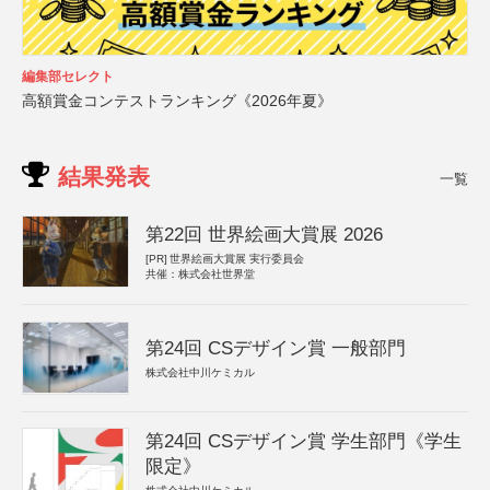
編集部セレクト
高額賞金コンテストランキング《2026年夏》
結果発表
一覧
第22回 世界絵画大賞展 2026
[PR]
世界絵画大賞展 実行委員会
共催：株式会社世界堂
第24回 CSデザイン賞 一般部門
株式会社中川ケミカル
第24回 CSデザイン賞 学生部門《学生
限定》