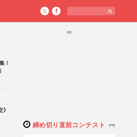
PR
集！
催
定》
締め切り直前コンテスト
[PR]