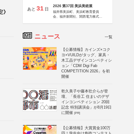
2026 第37回 美浜美術展
31
あと
日
定》
福井県美浜町、美浜町教育委員
会、福井新聞社、関西電力株式会
社
ニュース
一覧
【公募情報】カインズ×コク
ヨ×VUILDがタッグ、家具・
木工品デザインコンペティシ
ョン「CDM Digi Fab
COMPETITION 2026」を初
開催
乾久美子や藤本壮介らが登
壇、「長谷工 住まいのデザ
インコンペティション 20回
記念 特別講演会」が8月19日
に開催
[PR]
【公募情報】大賞賞金100万
円！学生向け創作コンテスト