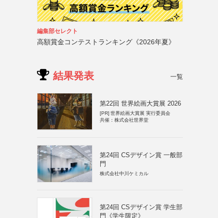
編集部セレクト
高額賞金コンテストランキング《2026年夏》
結果発表
一覧
第22回 世界絵画大賞展 2026
[PR]
世界絵画大賞展 実行委員会
共催：株式会社世界堂
第24回 CSデザイン賞 一般部
門
株式会社中川ケミカル
第24回 CSデザイン賞 学生部
門《学生限定》