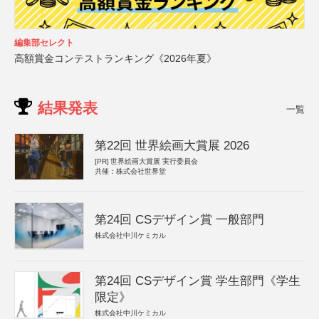
編集部セレクト
高額賞金コンテストランキング《2026年夏》
結果発表
一覧
第22回 世界絵画大賞展 2026
[PR]
世界絵画大賞展 実行委員会
共催：株式会社世界堂
第24回 CSデザイン賞 一般部門
株式会社中川ケミカル
第24回 CSデザイン賞 学生部門《学生
限定》
株式会社中川ケミカル