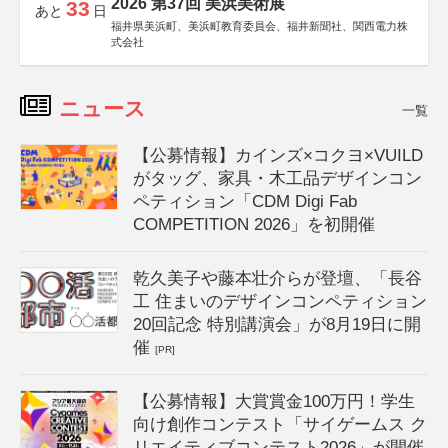
2026 第37回 美浜美術展
33
あと
日
福井県美浜町、美浜町教育委員会、福井新聞社、関西電力株
式会社
ニュース
一覧
【公募情報】カインズ×コクヨ×VUILD
がタッグ、家具・木工品デザインコン
ペティション「CDM Digi Fab
COMPETITION 2026」を初開催
乾久美子や藤本壮介らが登壇、「長谷
工 住まいのデザインコンペティション
20回記念 特別講演会」が8月19日に開
催
[PR]
【公募情報】大賞賞金100万円！学生
向け創作コンテスト「サイゲームス ク
リエイティブコンテスト2026」が開催