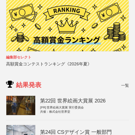
編集部セレクト
高額賞金コンテストランキング《2026年夏》
結果発表
一覧
第22回 世界絵画大賞展 2026
[PR]
世界絵画大賞展 実行委員会
共催：株式会社世界堂
第24回 CSデザイン賞 一般部門