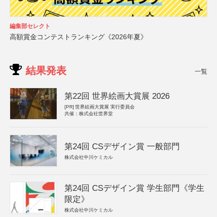
編集部セレクト
高額賞金コンテストランキング《2026年夏》
結果発表
一覧
第22回 世界絵画大賞展 2026
[PR]
世界絵画大賞展 実行委員会
共催：株式会社世界堂
第24回 CSデザイン賞 一般部門
株式会社中川ケミカル
第24回 CSデザイン賞 学生部門《学生
限定》
株式会社中川ケミカル