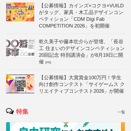
【公募情報】カインズ×コクヨ×VUILD
がタッグ、家具・木工品デザインコン
ペティション「CDM Digi Fab
COMPETITION 2026」を初開催
乾久美子や藤本壮介らが登壇、「長谷
工 住まいのデザインコンペティション
20回記念 特別講演会」が8月19日に開
催
[PR]
【公募情報】大賞賞金100万円！学生
向け創作コンテスト「サイゲームス ク
リエイティブコンテスト2026」が開催
特集
一覧