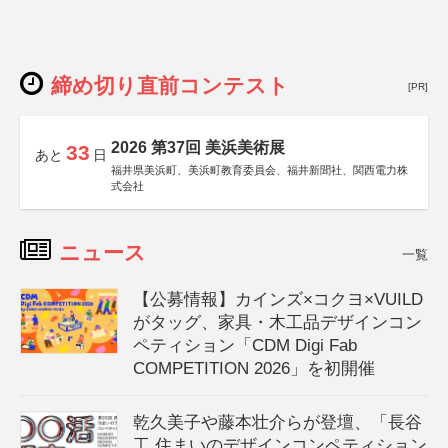
締め切り直前コンテスト
[PR]
2026 第37回 美浜美術展
33
あと
日
福井県美浜町、美浜町教育委員会、福井新聞社、関西電力株
式会社
ニュース
一覧
【公募情報】カインズ×コクヨ×VUILD
がタッグ、家具・木工品デザインコン
ペティション「CDM Digi Fab
COMPETITION 2026」を初開催
乾久美子や藤本壮介らが登壇、「長谷
工 住まいのデザインコンペティション