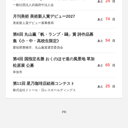
24
あと
日
一般社団法人武蔵府中法人会
月刊美術 美術新人賞デビュー2027
74
あと
日
美術新人賞デビュー展事務局
第6回 丸山薫「帆・ランプ・鷗」賞 詩作品募
54
集《小・中・高校生限定》
あと
日
愛知県豊橋市、丸山薫賞運営委員会
第4回 国指定名勝 おくのほそ道の風景地 草加
65
松原展 公募
あと
日
草加市
第11回 星乃珈琲店絵画コンテスト
25
あと
日
株式会社ドトール・日レスホールディングス
PR