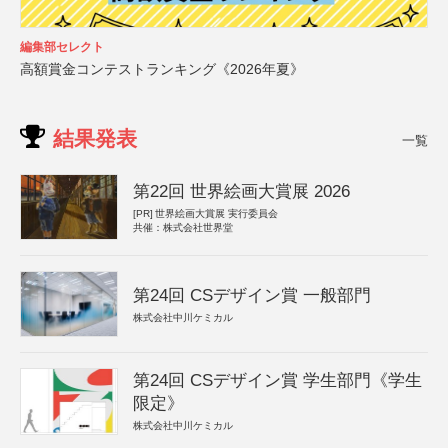
編集部セレクト
高額賞金コンテストランキング《2026年夏》
結果発表
一覧
第22回 世界絵画大賞展 2026
[PR]
世界絵画大賞展 実行委員会
共催：株式会社世界堂
第24回 CSデザイン賞 一般部門
株式会社中川ケミカル
第24回 CSデザイン賞 学生部門《学生
限定》
株式会社中川ケミカル