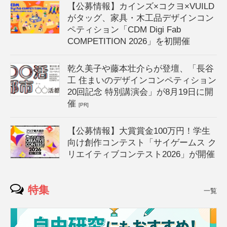
【公募情報】カインズ×コクヨ×VUILD
がタッグ、家具・木工品デザインコン
ペティション「CDM Digi Fab
COMPETITION 2026」を初開催
乾久美子や藤本壮介らが登壇、「長谷
工 住まいのデザインコンペティション
20回記念 特別講演会」が8月19日に開
催
[PR]
【公募情報】大賞賞金100万円！学生
向け創作コンテスト「サイゲームス ク
リエイティブコンテスト2026」が開催
特集
一覧