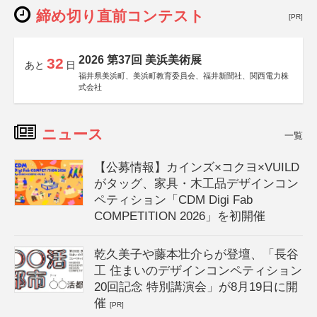
締め切り直前コンテスト
[PR]
2026 第37回 美浜美術展
32
あと
日
福井県美浜町、美浜町教育委員会、福井新聞社、関西電力株
式会社
ニュース
一覧
【公募情報】カインズ×コクヨ×VUILD
がタッグ、家具・木工品デザインコン
ペティション「CDM Digi Fab
COMPETITION 2026」を初開催
乾久美子や藤本壮介らが登壇、「長谷
工 住まいのデザインコンペティション
20回記念 特別講演会」が8月19日に開
催
[PR]