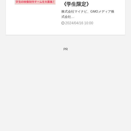
《学生限定》
株式会社マイナビ、GMOメディア株
式会社
特別協賛：株式会社JDN／コンテスト
2024/04/16 10:00
情報サイト「登竜門」
PR