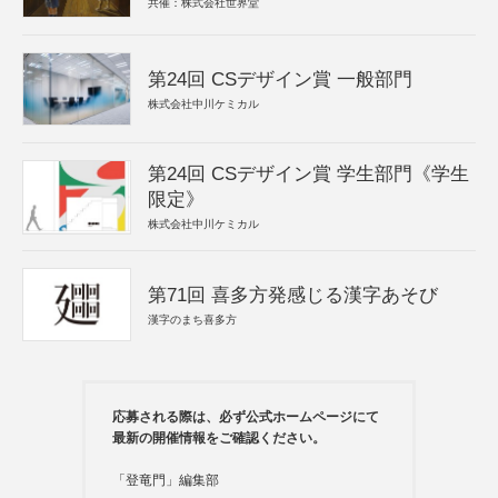
共催：株式会社世界堂
第24回 CSデザイン賞 一般部門
株式会社中川ケミカル
第24回 CSデザイン賞 学生部門《学生
限定》
株式会社中川ケミカル
第71回 喜多方発感じる漢字あそび
漢字のまち喜多方
応募される際は、必ず公式ホームページにて
最新の開催情報をご確認ください。
「登竜門」編集部