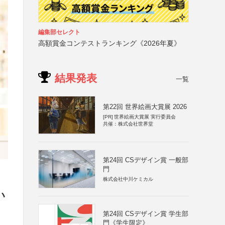
編集部セレクト
高額賞金コンテストランキング《2026年夏》
結果発表
一覧
第22回 世界絵画大賞展 2026
[PR]
世界絵画大賞展 実行委員会
共催：株式会社世界堂
第24回 CSデザイン賞 一般部
門
株式会社中川ケミカル
い
第24回 CSデザイン賞 学生部
門《学生限定》