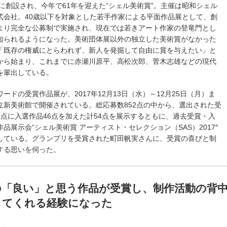
6年に創設され、今年で61年を迎えた“シェル美術賞”。主催は昭和シェル
式会社。40歳以下を対象とした若手作家による平面作品展として、創
より完全な公募制で実施され、現在では若きアート作家の登竜門とし
知られるようになった。美術団体展以外の独立した美術賞がなかった
「既存の権威にとらわれず、新人を発掘して自由に賞を与えたい」と
から始まり、これまでに赤瀬川原平、高松次郎、菅木志雄などの現代
を輩出している。
ードの受賞作品展が、2017年12月13日（水）～12月25日（月）ま
立新美術館で開催されている。総応募数852点の中から、選出された受
8点に入選作品46点を加えた計54点を展示するともに、過去受賞・入
作品展示会“シェル美術賞 アーティスト・セレクション（SAS）2017″
している。グランプリを受賞された町田帆実さんに、受賞の喜びと制
する思いを伺った。
の「良い」と思う作品が受賞し、制作活動の背
してくれる経験になった