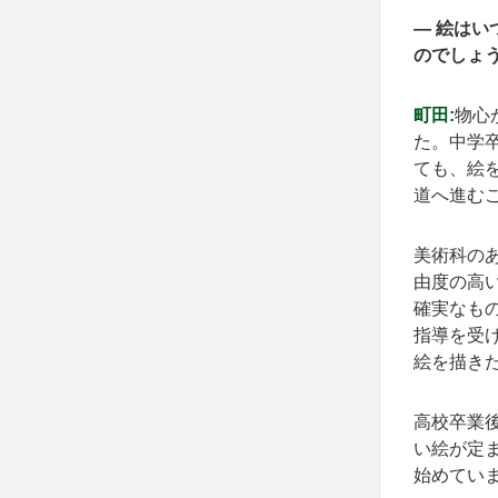
— 絵は
のでしょ
町田:
物心
た。中学
ても、絵
道へ進む
美術科の
由度の高
確実なも
指導を受
絵を描き
高校卒業
い絵が定
始めてい