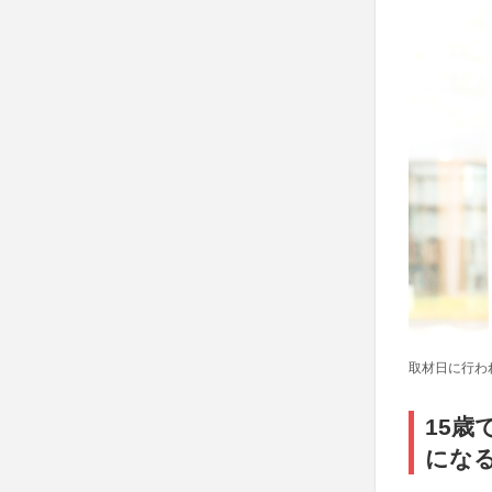
取材日に行わ
15
にな