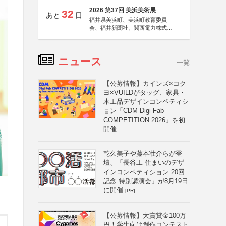
2026 第37回 美浜美術展
32
あと
日
福井県美浜町、美浜町教育委員
会、福井新聞社、関西電力株式会
社
ニュース
一覧
【公募情報】カインズ×コク
ヨ×VUILDがタッグ、家具・
木工品デザインコンペティシ
ョン「CDM Digi Fab
COMPETITION 2026」を初
開催
乾久美子や藤本壮介らが登
壇、「長谷工 住まいのデザ
インコンペティション 20回
記念 特別講演会」が8月19日
に開催
[PR]
【公募情報】大賞賞金100万
円！学生向け創作コンテスト