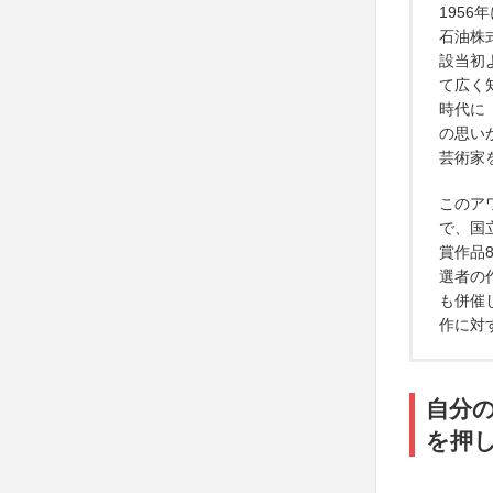
195
石油株
設当初
て広く
時代に
の思い
芸術家
このアワ
で、国
賞作品
選者の
も併催
作に対
自分
を押