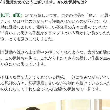
ンプリ受賞おめでとうございます。今のお気持ちは?
以下、町田）:
とても嬉しいです。自身の作品を「良い」と思
したが、やはり他の方からどう評価されているのか不安で、少
た時に受賞しました。素晴らしい審査員の方々に選んでいただ
が「良い」と思える作品がグランプリという輝かしい賞をいた
でき、とても励みになりました。
制作活動を続ける上で背中を押してくれるような、大切な経験
た。この気持ちを胸に、これからもたくさんの新しい作品を生
ていきたいと思っています。
つも様々な面で支えてくれている両親、一緒に悩みながらアイ
れる恩師の方々、切磋琢磨し合いながら制作を続けている友人
分の力になってくれた全ての人に感謝の気持ちで一杯です。