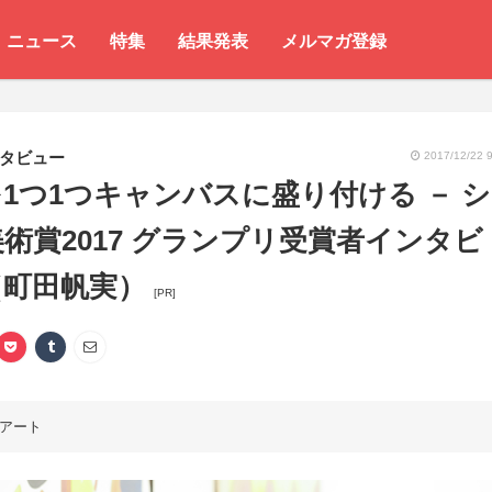
ニュース
特集
結果発表
メルマガ登録
タビュー
2017/12/22 9
1つ1つキャンバスに盛り付ける － シ
術賞2017 グランプリ受賞者インタビ
（町田帆実）
[PR]
アート