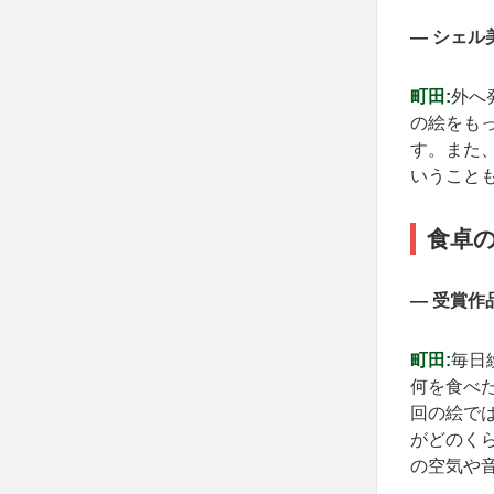
— シェ
町田:
外へ
の絵をも
す。また
いうこと
食卓
— 受賞
町田:
毎日
何を食べ
回の絵で
がどのく
の空気や