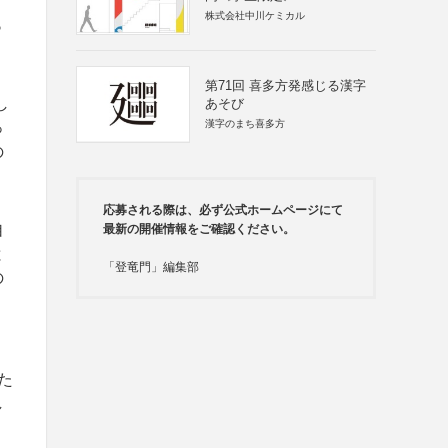
株式会社中川ケミカル
る
第71回 喜多方発感じる漢字
し
あそび
漢字のまち喜多方
っ
の
応募される際は、必ず公式ホームページにて
自
最新の開催情報をご確認ください。
と
「登竜門」編集部
の
、
た
し