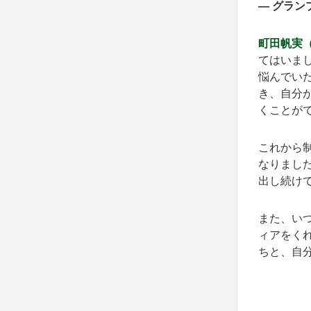
— グラ
町田帆実（
てはいま
悩んでい
き、自分
くことが
これから
なりまし
出し続け
また、い
ィアをく
ちと、自