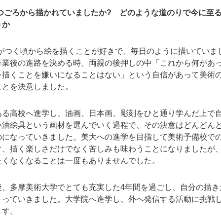
いつごろから描かれていましたか? どのような道のりで今に至
うか
がつく頃から絵を描くことが好きで、毎日のように描いていま
卒業後の進路を決める時、両親の後押しの中「これから何があ
を描くことを嫌いになることはない」という自信があって美術
ことを決意しました。
ある高校へ進学し、油画、日本画、彫刻をひと通り学んだ上で
い油絵具という画材を選んでいく過程で、その決意はどんどん
のになっていきました。美大への進学を目指して美術予備校で
け、描く楽しさだけでなく苦しみも味わうことになりましたが
たくなくなることは一度もありませんでした。
後、多摩美術大学でとても充実した4年間を過ごし、自分の描き
まっていきました。大学院へ進学し、外へ発信する活動に挑戦
ます。