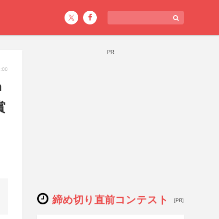
PR
:00
n
賞
締め切り直前コンテスト
[PR]