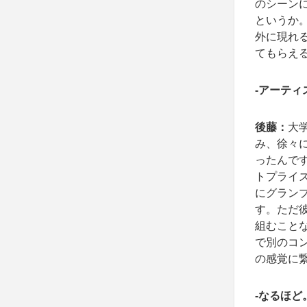
のシーン
というか
外に現れ
てもらえ
-アーテ
後藤：
大
み、徐々
ったんで
トプライ
にグラン
す。ただ
組むこと
で別のコ
の感覚に
-なるほ