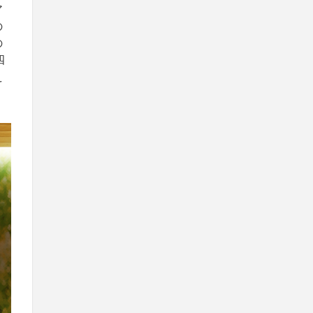
ア
の
の
四
え