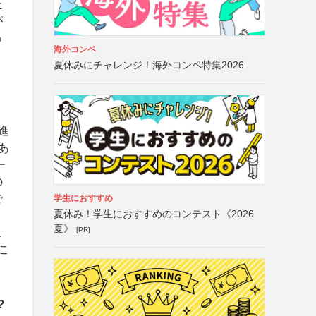
た
が
っ
海外コンペ
夏休みにチャレンジ！海外コンペ特集2026
進
あ
ー
の
で
学生におすすめ
夏休み！学生におすすめのコンテスト《2026
り
夏》
[PR]
こ
こ
。
？