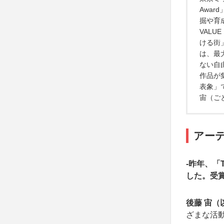
Awa
掘や育
VAL
ける街」
は、最
ない自
作品が
表象」
宙（ご
アー
-昨年、「T
した。受
後藤 宙（
ざまな活