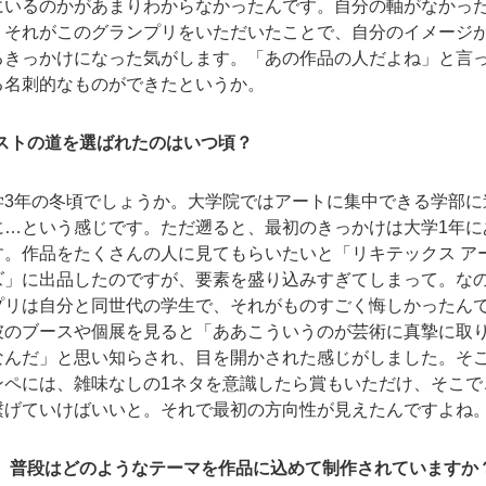
にいるのかがあまりわからなかったんです。自分の軸がなかっ
。それがこのグランプリをいただいたことで、自分のイメージ
るきっかけになった気がします。「あの作品の人だよね」と言
る名刺的なものができたというか。
ィストの道を選ばれたのはいつ頃？
学3年の冬頃でしょうか。大学院ではアートに集中できる学部に
に…という感じです。ただ遡ると、最初のきっかけは大学1年に
す。作品をたくさんの人に見てもらいたいと「リキテックス ア
ズ」に出品したのですが、要素を盛り込みすぎてしまって。な
プリは自分と同世代の学生で、それがものすごく悔しかったん
彼のブースや個展を見ると「ああこういうのが芸術に真摯に取
なんだ」と思い知らされ、目を開かされた感じがしました。そ
ンペには、雑味なしの1ネタを意識したら賞もいただけ、そこで
繋げていけばいいと。それで最初の方向性が見えたんですよね
ど。普段はどのようなテーマを作品に込めて制作されていますか