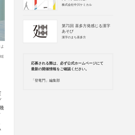
株式会社中川ケミカル
第71回 喜多方発感じる漢字
あそび
漢字のまち喜多方
年よ
RE
応募される際は、必ず公式ホームページにて
最新の開催情報をご確認ください。
「登竜門」編集部
実
プ
幾
イ
ま
い