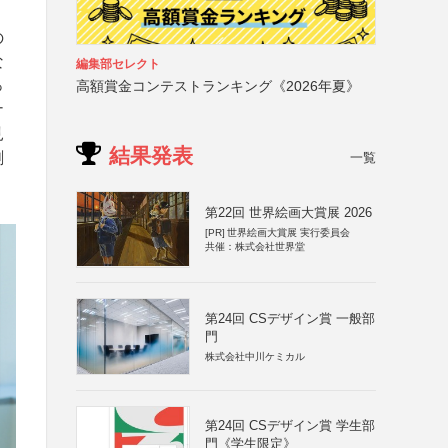
の
な
編集部セレクト
っ
高額賞金コンテストランキング《2026年夏》
ナ
見
結果発表
刺
一覧
第22回 世界絵画大賞展 2026
[PR]
世界絵画大賞展 実行委員会
共催：株式会社世界堂
第24回 CSデザイン賞 一般部
門
株式会社中川ケミカル
第24回 CSデザイン賞 学生部
門《学生限定》