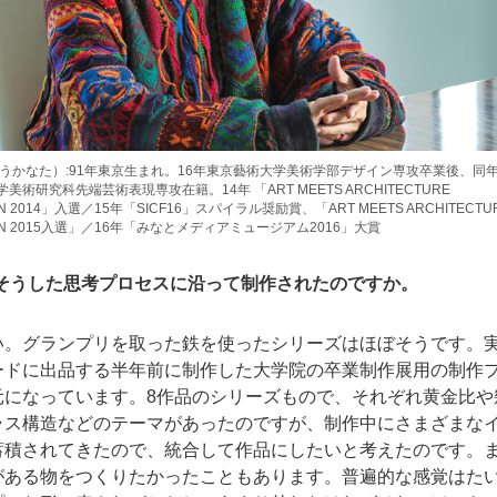
とうかなた）:91年東京生まれ。16年東京藝術大学美術学部デザイン専攻卒業後、同
美術研究科先端芸術表現専攻在籍。14年 「ART MEETS ARCHITECTURE
ION 2014」入選／15年「SICF16」スパイラル奨励賞、「ART MEETS ARCHITECTU
TION 2015入選」／16年「みなとメディアミュージアム2016」大賞
もそうした思考プロセスに沿って制作されたのですか。
い。グランプリを取った鉄を使ったシリーズはほぼそうです。
ードに出品する半年前に制作した大学院の卒業制作展用の制作
元になっています。8作品のシリーズもので、それぞれ黄金比や
ラス構造などのテーマがあったのですが、制作中にさまざまな
蓄積されてきたので、統合して作品にしたいと考えたのです。
がある物をつくりたかったこともあります。普遍的な感覚はた