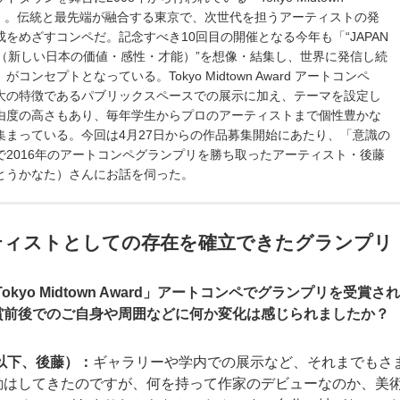
rd」。伝統と最先端が融合する東京で、次世代を担うアーティストの発
成をめざすコンペだ。記念すべき10回目の開催となる今年も「“JAPAN
UE（新しい日本の価値・感性・才能）”を想像・結集し、世界に発信し続
がコンセプトとなっている。Tokyo Midtown Award アートコンペ
大の特徴であるパブリックスペースでの展示に加え、テーマを設定し
由度の高さもあり、毎年学生からプロのアーティストまで個性豊かな
集まっている。今回は4月27日からの作品募集開始にあたり、「意識の
で2016年のアートコンペグランプリを勝ち取ったアーティスト・後藤
とうかなた）さんにお話を伺った。
ティストとしての存在を確立できたグランプリ
okyo Midtown Award」アートコンペでグランプリを受賞さ
賞前後でのご自身や周囲などに何か変化は感じられましたか？
以下、後藤）：
ギャラリーや学内での展示など、それまでもさ
動はしてきたのですが、何を持って作家のデビューなのか、美