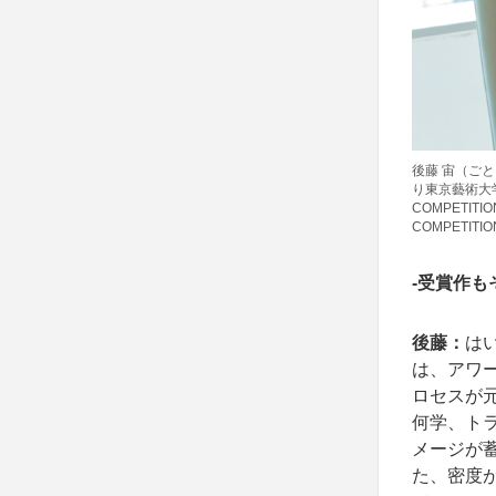
後藤 宙（ご
り東京藝術大学
COMPETIT
COMPETI
-受賞作
後藤：
は
は、アワ
ロセスが
何学、ト
メージが
た、密度