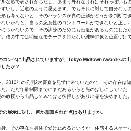
プルな形で表されがちだし、あまり外れなければそれっぽいも
やすいし、近道のように思えます。でもそれに対して自分なり
た形も考えないと、そのバランスが真の正解かどうかを判断で
ゃないかなと。自らの恣意性のコントロールができないと正し
身につかないので、その訓練のためにも密度があるものにした
す。僕の中では明確なモチーフを持たない純粋抽象と位置づけ
コンペに出品されていますが、Tokyo Midtown Awardへの
でしたか？
い。2010年の公開2次審査を見学に来ていたので、その存在は
した。ただ年齢制限までにまだあるからと先のばしにしていた
院の教授から出品してみてはと後押しがあり出品を決めました
間での展示に対し、何か意識された点はありますか。
自身、その存在を身体で受け止めるというか、体感するスケー