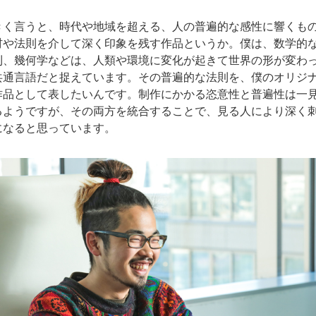
きく言うと、時代や地域を超える、人の普遍的な感性に響くも
材や法則を介して深く印象を残す作品というか。僕は、数学的
則、幾何学などは、人類や環境に変化が起きて世界の形が変わ
共通言語だと捉えています。その普遍的な法則を、僕のオリジ
作品として表したいんです。制作にかかる恣意性と普遍性は一
るようですが、その両方を統合することで、見る人により深く
になると思っています。