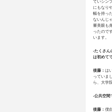
ていシン
にもなり
幅を持っ
ないんじ
審美眼も
ったので
います。
-たくさんの
は初めて
後藤：
は
っていま
ら、大学
-公共空
後藤：
僕