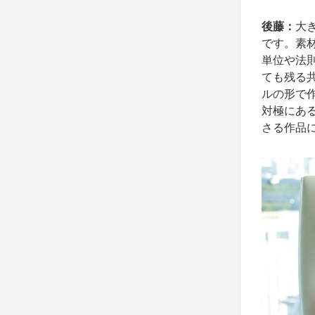
後藤：
大
です。素
単位や法
ても残る
ルの形で
対極にあ
さる作品