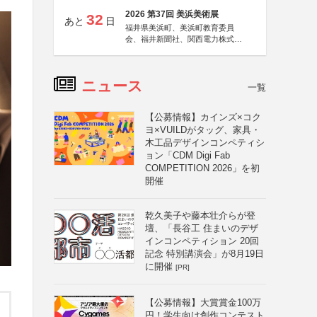
2026 第37回 美浜美術展
32
あと
日
福井県美浜町、美浜町教育委員
会、福井新聞社、関西電力株式会
社
ニュース
一覧
【公募情報】カインズ×コク
ヨ×VUILDがタッグ、家具・
木工品デザインコンペティシ
ョン「CDM Digi Fab
COMPETITION 2026」を初
開催
乾久美子や藤本壮介らが登
壇、「長谷工 住まいのデザ
インコンペティション 20回
記念 特別講演会」が8月19日
に開催
[PR]
【公募情報】大賞賞金100万
円！学生向け創作コンテスト