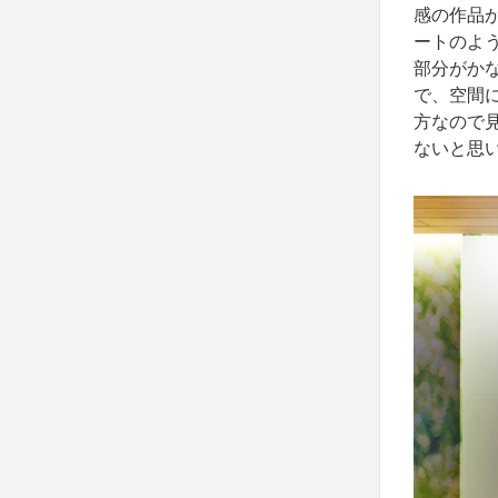
感の作品
ートのよ
部分がか
で、空間に
方なので
ないと思