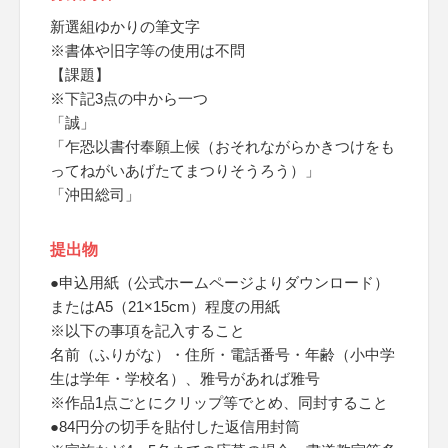
新選組ゆかりの筆文字
※書体や旧字等の使用は不問
【課題】
※下記3点の中から一つ
「誠」
「乍恐以書付奉願上候（おそれながらかきつけをも
ってねがいあげたてまつりそうろう）」
「沖田総司」
提出物
●申込用紙（公式ホームページよりダウンロード）
またはA5（21×15cm）程度の用紙
※以下の事項を記入すること
名前（ふりがな）・住所・電話番号・年齢（小中学
生は学年・学校名）、雅号があれば雅号
※作品1点ごとにクリップ等でとめ、同封すること
●84円分の切手を貼付した返信用封筒