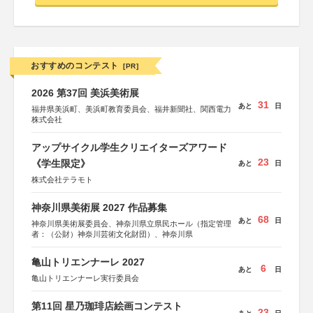
おすすめのコンテスト
[PR]
2026 第37回 美浜美術展
31
あと
日
福井県美浜町、美浜町教育委員会、福井新聞社、関西電力
株式会社
アップサイクル学生クリエイターズアワード
23
《学生限定》
あと
日
株式会社テラモト
神奈川県美術展 2027 作品募集
68
あと
日
神奈川県美術展委員会、神奈川県立県民ホール（指定管理
者：（公財）神奈川芸術文化財団）、神奈川県
亀山トリエンナーレ 2027
6
あと
日
亀山トリエンナーレ実行委員会
第11回 星乃珈琲店絵画コンテスト
23