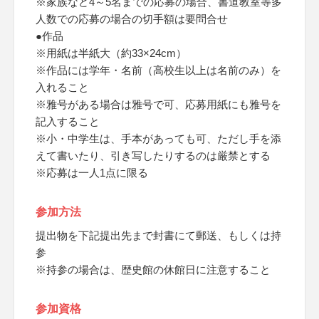
※家族など4～5名までの応募の場合、書道教室等多
人数での応募の場合の切手額は要問合せ
●作品
※用紙は半紙大（約33×24cm）
※作品には学年・名前（高校生以上は名前のみ）を
入れること
※雅号がある場合は雅号で可、応募用紙にも雅号を
記入すること
※小・中学生は、手本があっても可、ただし手を添
えて書いたり、引き写したりするのは厳禁とする
※応募は一人1点に限る
参加方法
提出物を下記提出先まで封書にて郵送、もしくは持
参
※持参の場合は、歴史館の休館日に注意すること
参加資格