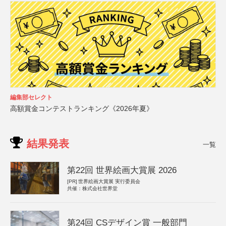
編集部セレクト
高額賞金コンテストランキング《2026年夏》
結果発表
一覧
第22回 世界絵画大賞展 2026
[PR]
世界絵画大賞展 実行委員会
共催：株式会社世界堂
第24回 CSデザイン賞 一般部門