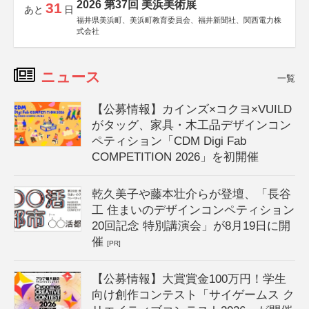
2026 第37回 美浜美術展
31
あと
日
福井県美浜町、美浜町教育委員会、福井新聞社、関西電力株
式会社
ニュース
一覧
【公募情報】カインズ×コクヨ×VUILD
がタッグ、家具・木工品デザインコン
ペティション「CDM Digi Fab
COMPETITION 2026」を初開催
乾久美子や藤本壮介らが登壇、「長谷
工 住まいのデザインコンペティション
20回記念 特別講演会」が8月19日に開
催
[PR]
【公募情報】大賞賞金100万円！学生
向け創作コンテスト「サイゲームス ク