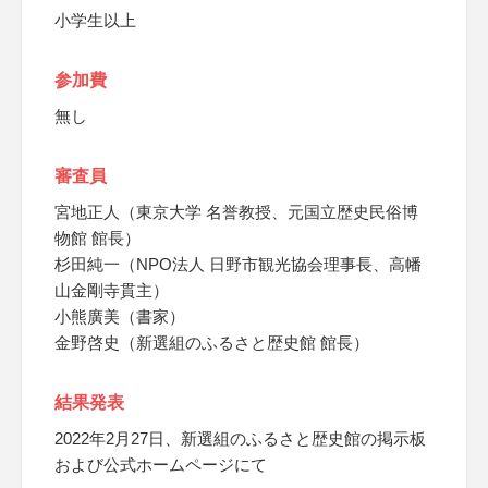
小学生以上
参加費
無し
審査員
宮地正人（東京大学 名誉教授、元国立歴史民俗博
物館 館長）
杉田純一（NPO法人 日野市観光協会理事長、高幡
山金剛寺貫主）
小熊廣美（書家）
金野啓史（新選組のふるさと歴史館 館長）
結果発表
2022年2月27日、新選組のふるさと歴史館の掲示板
および公式ホームページにて