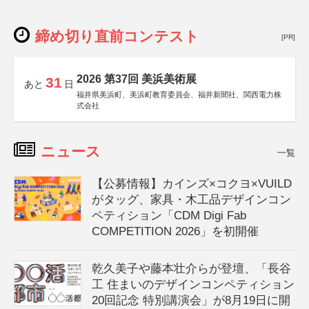
締め切り直前コンテスト
[PR]
2026 第37回 美浜美術展
31
あと
日
福井県美浜町、美浜町教育委員会、福井新聞社、関西電力株
式会社
ニュース
一覧
【公募情報】カインズ×コクヨ×VUILD
がタッグ、家具・木工品デザインコン
ペティション「CDM Digi Fab
COMPETITION 2026」を初開催
乾久美子や藤本壮介らが登壇、「長谷
工 住まいのデザインコンペティション
20回記念 特別講演会」が8月19日に開