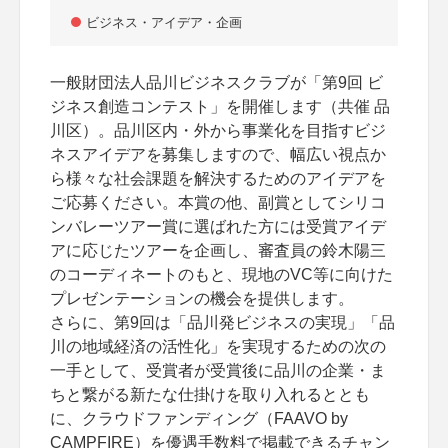
ビジネス・アイデア・企画
一般財団法人品川ビジネスクラブが「第9回 ビ
ジネス創造コンテスト」を開催します（共催 品
川区）。品川区内・外から事業化を目指すビジ
ネスアイデアを募集しますので、幅広い視点か
ら様々な社会課題を解決するためのアイデアを
ご応募ください。本賞の他、副賞としてシリコ
ンバレーツアー賞に選ばれた方には受賞アイデ
アに応じたツアーを企画し、審査員の鈴木陽三
のコーディネートのもと、現地のVC等に向けた
プレゼンテーションの機会を提供します。
さらに、第9回は「品川発ビジネスの実現」「品
川の地域経済の活性化」を実現するための次の
一手として、受賞者が受賞後に品川の企業・ま
ちと繋がる新たな仕掛けを取り入れるととも
に、クラウドファンディング（FAAVO by
CAMPFIRE）を優遇手数料で掲載できるチャン