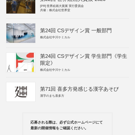
[PR]
世界絵画大賞展 実行委員会
共催：株式会社世界堂
第24回 CSデザイン賞 一般部門
株式会社中川ケミカル
第24回 CSデザイン賞 学生部門《学生
限定》
株式会社中川ケミカル
第71回 喜多方発感じる漢字あそび
漢字のまち喜多方
応募される際は、必ず公式ホームページにて
最新の開催情報をご確認ください。