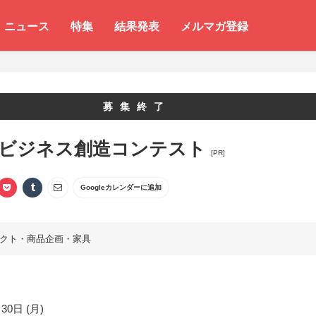
ニュース
特集
結果発表
メルマガ登録
募集終了
 ビジネス創造コンテスト
[PR]
Googleカレンダーに追加
クト・商品企画・家具
30日 (月)