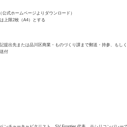
（公式ホームページよりダウンロード）
は上限2枚（A4）とする
記提出先または品川区商業・ものづくり課まで郵送・持参、もし
送付
ンチャーキャピタリスト、SV Frontier 代表 ※シリコンバレー