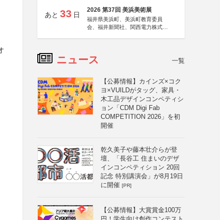
2026 第37回 美浜美術展
33
あと
日
福井県美浜町、美浜町教育委員
会、福井新聞社、関西電力株式会
社
オ
ニュース
一覧
【公募情報】カインズ×コク
ヨ×VUILDがタッグ、家具・
木工品デザインコンペティシ
ョン「CDM Digi Fab
COMPETITION 2026」を初
開催
乾久美子や藤本壮介らが登
壇、「長谷工 住まいのデザ
ア
インコンペティション 20回
記念 特別講演会」が8月19日
に開催
[PR]
【公募情報】大賞賞金100万
円！学生向け創作コンテスト