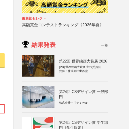
編集部セレクト
高額賞金コンテストランキング《2026年夏》
結果発表
一覧
第22回 世界絵画大賞展 2026
[PR]
世界絵画大賞展 実行委員会
共催：株式会社世界堂
第24回 CSデザイン賞 一般部
門
株式会社中川ケミカル
第24回 CSデザイン賞 学生部
門《学生限定》