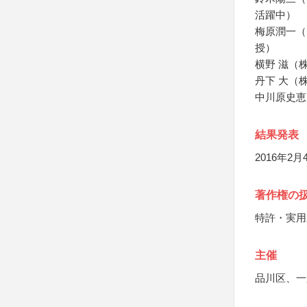
活躍中）
梅原潤一（
授）
横野 滋（
丹下 大（株
中川原史恵
結果発表
2016年2
著作権の
特許・実用
主催
品川区、一