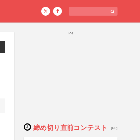
PR
締め切り直前コンテスト
[PR]