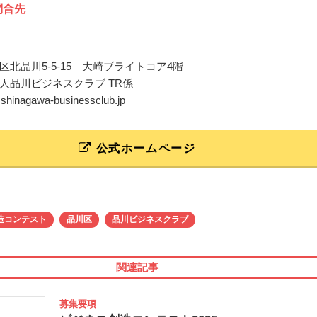
問合先
区北品川5-5-15 大崎ブライトコア4階
人品川ビジネスクラブ TR係
@shinagawa-businessclub.jp
公式ホームページ
造コンテスト
品川区
品川ビジネスクラブ
関連記事
募集要項