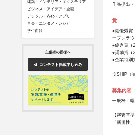
建築・インテリア・エクステリア
作品提出・
ビジネス・アイデア・企画
デジタル・Web・アプリ
賞
音楽・エンタメ・レシピ
●最優秀賞
学生向け
ープンラウ
●優秀賞（
●奨励賞（
主催者の皆様へ
●企業特別
コンテスト掲載申し込み
※SHIP
募集内容
一般枠：幅
【審査基準
「新規性」