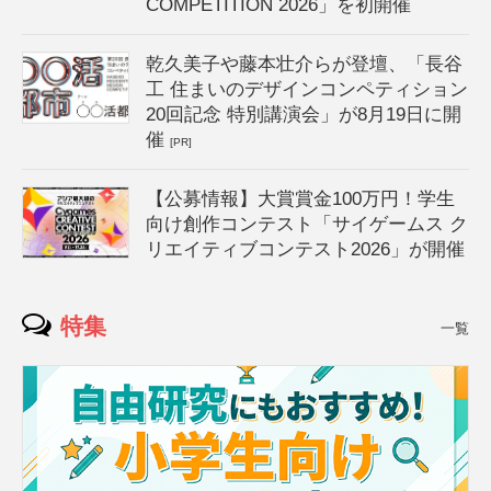
COMPETITION 2026」を初開催
乾久美子や藤本壮介らが登壇、「長谷
工 住まいのデザインコンペティション
20回記念 特別講演会」が8月19日に開
催
[PR]
【公募情報】大賞賞金100万円！学生
向け創作コンテスト「サイゲームス ク
リエイティブコンテスト2026」が開催
特集
一覧