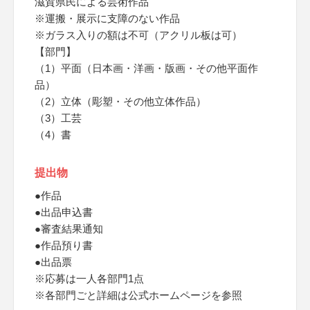
滋賀県民による芸術作品
※運搬・展示に支障のない作品
※ガラス入りの額は不可（アクリル板は可）
【部門】
（1）平面（日本画・洋画・版画・その他平面作
品）
（2）立体（彫塑・その他立体作品）
（3）工芸
（4）書
提出物
●作品
●出品申込書
●審査結果通知
●作品預り書
●出品票
※応募は一人各部門1点
※各部門ごと詳細は公式ホームページを参照