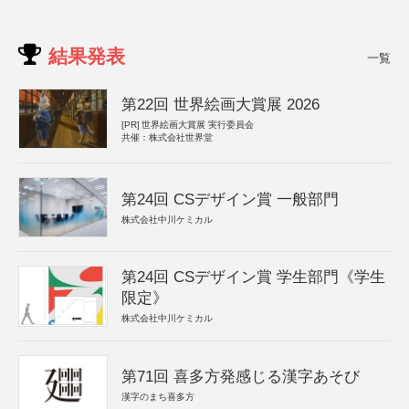
結果発表
一覧
第22回 世界絵画大賞展 2026
[PR]
世界絵画大賞展 実行委員会
共催：株式会社世界堂
第24回 CSデザイン賞 一般部門
株式会社中川ケミカル
第24回 CSデザイン賞 学生部門《学生
限定》
株式会社中川ケミカル
第71回 喜多方発感じる漢字あそび
漢字のまち喜多方