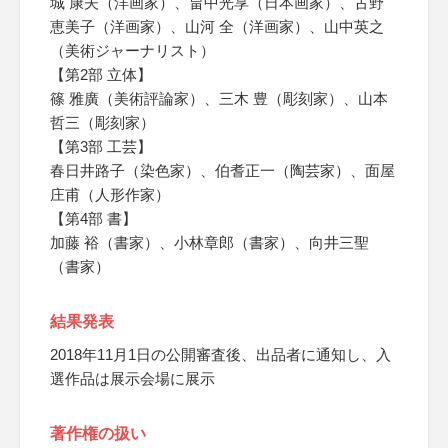
城 康夫（洋画家）、畠中光享（日本画家）、古野
恵美子（洋画家）、山河 全（洋画家）、山中英之
（美術ジャーナリスト）
【第2部 立体】
篠 雅廣（美術評論家）、三木 豊（彫刻家）、山本
哲三（彫刻家）
【第3部 工芸】
春日井路子（染色家）、伯耆正一（陶芸家）、面屋
庄甫（人形作家）
【第4部 書】
加藤 裕（書家）、小林章郎（書家）、向井三聖
（書家）
結果発表
2018年11月1日の公開審査後、出品者に通知し、入
選作品は展示会場に展示
著作権の扱い