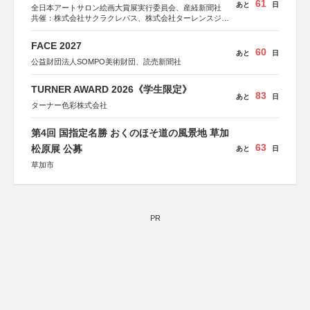
61
あと
日
全日本アートサロン絵画大賞展実行委員会、産経新聞社
共催：株式会社サクラクレパス、株式会社ターレンスジャ
パン、サクラアートサロン、株式会社アムス
FACE 2027
60
あと
日
公益財団法人SOMPO美術財団、読売新聞社
TURNER AWARD 2026《学生限定》
83
あと
日
ターナー色彩株式会社
第4回 国指定名勝 おくのほそ道の風景地 草加
63
松原展 公募
あと
日
草加市
PR