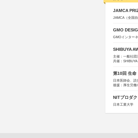
JAMCA P
JAMCA（全
GMO DESIG
GMOインター
SHIBUYA A
主催：一般社団法人
共催：SHIBUYA
※共催・後援等
第10回 生
日本医師会、読
後援：厚生労働
協賛：東京海上
NITプロダ
日本工業大学