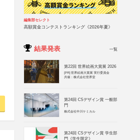
編集部セレクト
高額賞金コンテストランキング《2026年夏》
結果発表
一覧
第22回 世界絵画大賞展 2026
[PR]
世界絵画大賞展 実行委員会
共催：株式会社世界堂
第24回 CSデザイン賞 一般部
門
株式会社中川ケミカル
第24回 CSデザイン賞 学生部
門《学生限定》