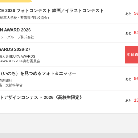
RIZE 2026 フォトコンテスト 絵画／イラストコンテスト
5
あと
国自動車大学校・整備専門学校協会）
N AWARD 2026
5
あと
ネットグループ株式会社
WARDS 2026-27
本日
SHIBUYA AWARDS
 AWARDS 2026実行委員会
は決定次第、公式ホームページにて発表
命（いのち）を見つめるフォト＆エッセー
5
あと
売新聞社
省、文部科学省
日動火災保険株式会社、東京海上日動あんしん生命保険株式会社
クトデザインコンテスト 2026《高校生限定》
1
あと