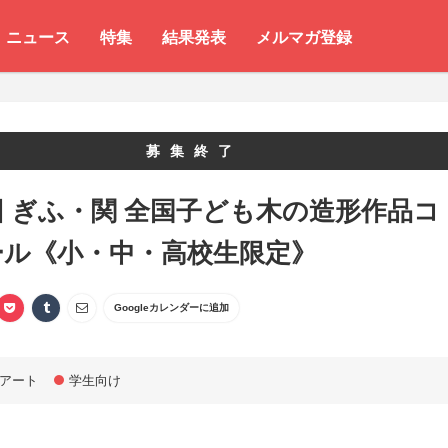
ニュース
特集
結果発表
メルマガ登録
募集終了
回 ぎふ・関 全国子ども木の造形作品コ
ール《小・中・高校生限定》
Googleカレンダーに追加
アート
学生向け