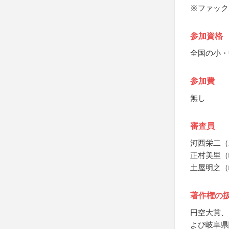
※ファック
参加資格
全国の小・
参加費
無し
審査員
河西栄二（
正村美里（
土屋明之（
著作権の
円空大賞、
よび岐阜県