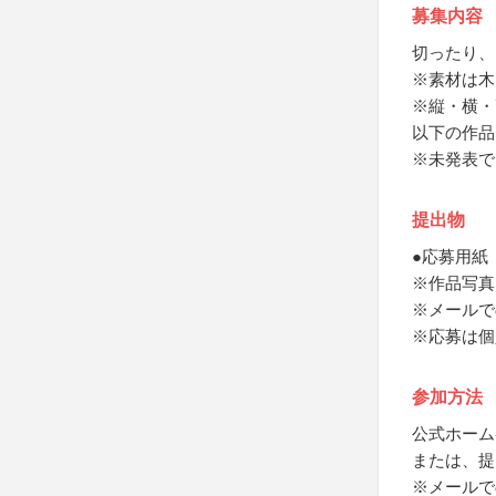
募集内容
切ったり、
※素材は木
※縦・横・高
以下の作品
※未発表で
提出物
●応募用紙
※作品写真
※メールで
※応募は個
参加方法
公式ホーム
または、提
※メールで