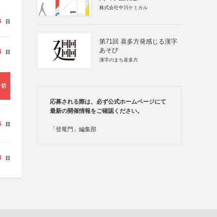
株式会社中川ケミカル
6
日
第71回 喜多方発感じる漢字
あそび
4
日
漢字のまち喜多方
締切
応募される際は、必ず公式ホームページにて
最新の開催情報をご確認ください。
6
日
「登竜門」編集部
3
日