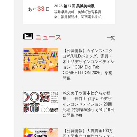
2026 第37回 美浜美術展
33
あと
日
福井県美浜町、美浜町教育委員
会、福井新聞社、関西電力株式会
社
ニュース
一覧
【公募情報】カインズ×コク
ヨ×VUILDがタッグ、家具・
木工品デザインコンペティシ
ョン「CDM Digi Fab
COMPETITION 2026」を初
開催
乾久美子や藤本壮介らが登
壇、「長谷工 住まいのデザ
インコンペティション 20回
記念 特別講演会」が8月19日
に開催
[PR]
【公募情報】大賞賞金100万
円！学生向け創作コンテスト