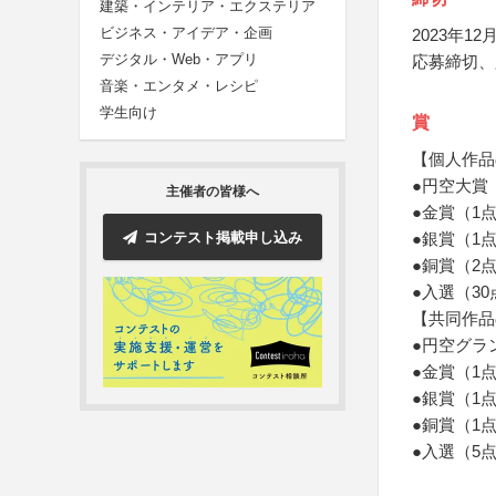
建築・インテリア・エクステリア
ビジネス・アイデア・企画
2023年12月
デジタル・Web・アプリ
応募締切、
音楽・エンタメ・レシピ
学生向け
賞
【個人作品
●円空大賞
主催者の皆様へ
●金賞（1
コンテスト掲載申し込み
●銀賞（1
●銅賞（2
●入選（3
【共同作品
●円空グラ
●金賞（1
●銀賞（1
●銅賞（1
●入選（5