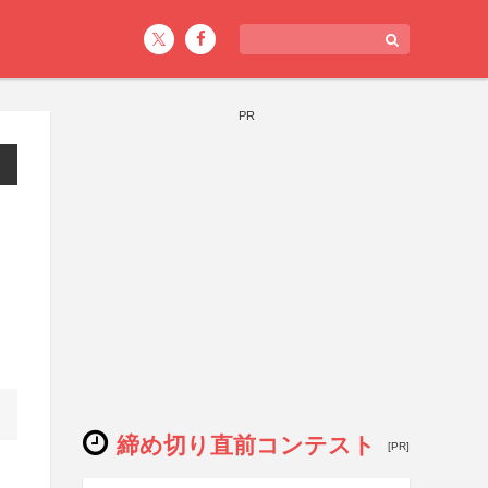
PR
締め切り直前コンテスト
[PR]