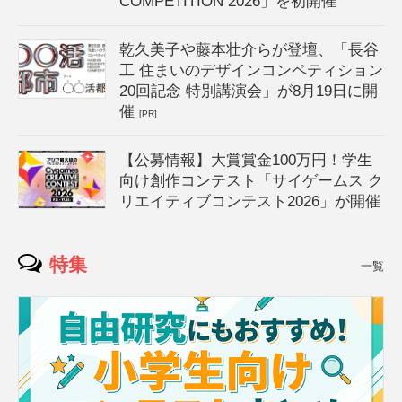
COMPETITION 2026」を初開催
乾久美子や藤本壮介らが登壇、「長谷
工 住まいのデザインコンペティション
20回記念 特別講演会」が8月19日に開
催
[PR]
【公募情報】大賞賞金100万円！学生
向け創作コンテスト「サイゲームス ク
リエイティブコンテスト2026」が開催
特集
一覧