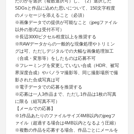
たのかを選択（複数選択可）し、（2）選択した
SDGsと作品に込めた思いについて、150文字程度
のメッセージを添えること（必須）
※画像データでの提供が可能なこと（jpegファイル
以外の形式は受付不可）
※長辺3000ピクセル程度以上を推奨する
※RAWデータからの一般的な現像処理やトリミン
グは可、ただしデジタルでの大幅な画像処理加工
（合成・変形等）をしたものは応募不可
※フレーミングを変更していない合成（HDR、被写
界深度合成）やパノラマ撮影等、同じ撮影場所で撮
影された合成写真は可
※電子データでの応募を推奨する
※応募は一人3作品まで、ただし1作品は1枚の写真
に限る（組写真不可）
【メールでの応募】
※1作品あたりのファイルサイズ4MB以内のjpegフ
ァイル（超過する場合は4MB以内となるよう圧縮）
※複数の作品を応募する場合、作品ごとにメールを