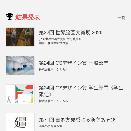
結果発表
一覧
第22回 世界絵画大賞展 2026
[PR]
世界絵画大賞展 実行委員会
共催：株式会社世界堂
第24回 CSデザイン賞 一般部門
株式会社中川ケミカル
第24回 CSデザイン賞 学生部門《学生
限定》
株式会社中川ケミカル
第71回 喜多方発感じる漢字あそび
漢字のまち喜多方