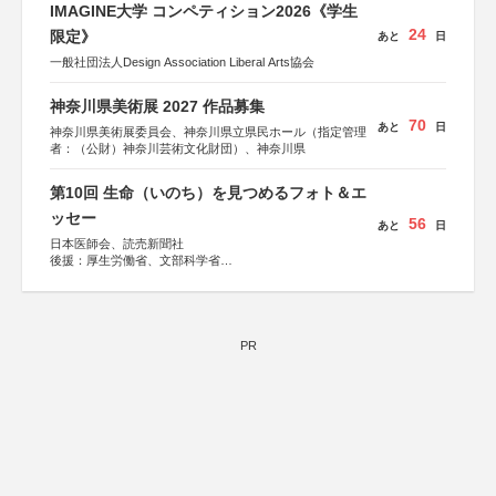
IMAGINE大学 コンペティション2026《学生
24
限定》
あと
日
一般社団法人Design Association Liberal Arts協会
神奈川県美術展 2027 作品募集
70
あと
日
神奈川県美術展委員会、神奈川県立県民ホール（指定管理
者：（公財）神奈川芸術文化財団）、神奈川県
第10回 生命（いのち）を見つめるフォト＆エ
ッセー
56
あと
日
日本医師会、読売新聞社
後援：厚生労働省、文部科学省
協賛：東京海上日動火災保険株式会社、東京海上日動あん
しん生命保険株式会社
PR