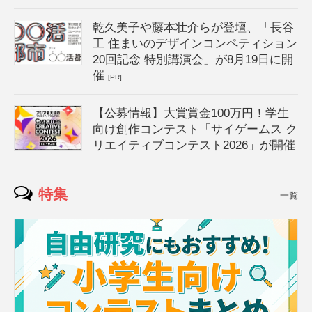
乾久美子や藤本壮介らが登壇、「長谷
工 住まいのデザインコンペティション
20回記念 特別講演会」が8月19日に開
催
[PR]
【公募情報】大賞賞金100万円！学生
向け創作コンテスト「サイゲームス ク
リエイティブコンテスト2026」が開催
特集
一覧