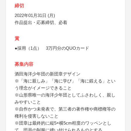
締切
2022年01月31日 (月)
作品提出・応募締切、必着
賞
●採用（1点） 3万円分のQUOカード
募集内容
酒田海洋少年団の新団章デザイン
※「海に親しみ」「海に学び」「海に鍛える」とい
う理念がイメージできること
※山形県唯一の海洋少年団としてふさわしく、親し
みやすいこと
※自作かつ未発表で、第三者の著作権や商標権等の
権利を侵害しないこと
※団章は最終的に縦5×横5cm程度のワッペンとし
て、団員の制服に縫い付けられるものとする