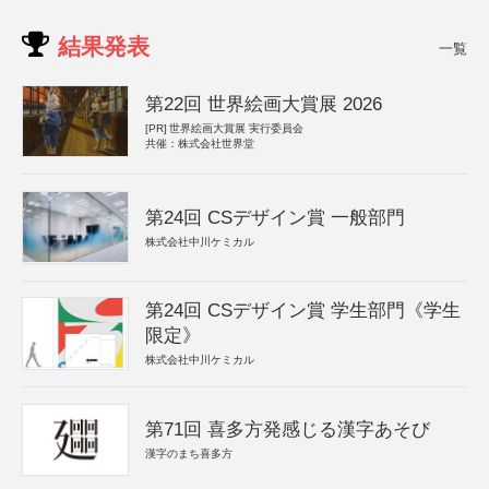
結果発表
一覧
第22回 世界絵画大賞展 2026
[PR]
世界絵画大賞展 実行委員会
共催：株式会社世界堂
第24回 CSデザイン賞 一般部門
株式会社中川ケミカル
第24回 CSデザイン賞 学生部門《学生
限定》
株式会社中川ケミカル
第71回 喜多方発感じる漢字あそび
漢字のまち喜多方