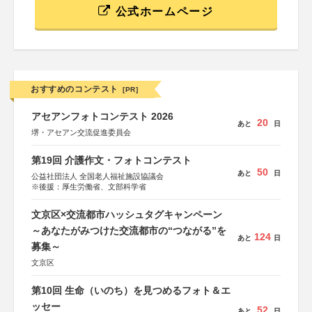
公式ホームページ
おすすめのコンテスト
[PR]
アセアンフォトコンテスト 2026
20
あと
日
堺・アセアン交流促進委員会
第19回 介護作文・フォトコンテスト
50
あと
日
公益社団法人 全国老人福祉施設協議会
※後援：厚生労働省、文部科学省
文京区×交流都市ハッシュタグキャンペーン
～あなたがみつけた交流都市の“つながる”を
124
あと
日
募集～
文京区
第10回 生命（いのち）を見つめるフォト＆エ
ッセー
52
あと
日