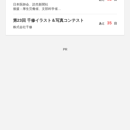
日本医師会、読売新聞社
後援：厚生労働省、文部科学省
協賛：東京海上日動火災保険株式会社、東京海上日動あん
しん生命保険株式会社
第23回 千修イラスト＆写真コンテスト
35
あと
日
株式会社千修
PR