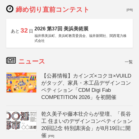
締め切り直前コンテスト
[PR]
2026 第37回 美浜美術展
32
あと
日
福井県美浜町、美浜町教育委員会、福井新聞社、関西電力株
式会社
ニュース
一覧
【公募情報】カインズ×コクヨ×VUILD
がタッグ、家具・木工品デザインコン
ペティション「CDM Digi Fab
COMPETITION 2026」を初開催
乾久美子や藤本壮介らが登壇、「長谷
工 住まいのデザインコンペティション
20回記念 特別講演会」が8月19日に開
催
[PR]