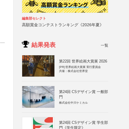
編集部セレクト
高額賞金コンテストランキング《2026年夏》
結果発表
一覧
第22回 世界絵画大賞展 2026
[PR]
世界絵画大賞展 実行委員会
共催：株式会社世界堂
第24回 CSデザイン賞 一般部
門
株式会社中川ケミカル
第24回 CSデザイン賞 学生部
門《学生限定》