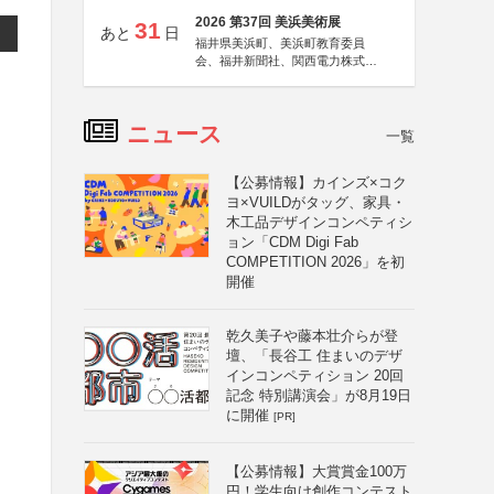
2026 第37回 美浜美術展
31
あと
日
福井県美浜町、美浜町教育委員
会、福井新聞社、関西電力株式会
社
ニュース
一覧
【公募情報】カインズ×コク
ヨ×VUILDがタッグ、家具・
木工品デザインコンペティシ
ョン「CDM Digi Fab
COMPETITION 2026」を初
開催
乾久美子や藤本壮介らが登
壇、「長谷工 住まいのデザ
インコンペティション 20回
記念 特別講演会」が8月19日
に開催
[PR]
【公募情報】大賞賞金100万
円！学生向け創作コンテスト