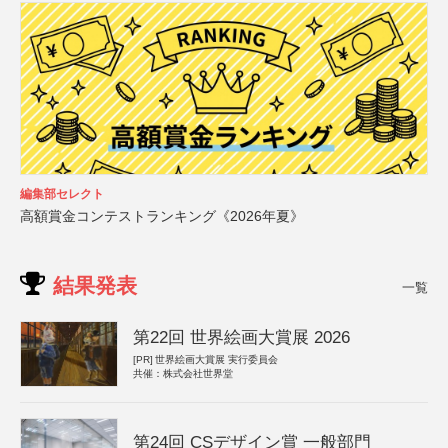
編集部セレクト
高額賞金コンテストランキング《2026年夏》
結果発表
一覧
第22回 世界絵画大賞展 2026
[PR]
世界絵画大賞展 実行委員会
共催：株式会社世界堂
第24回 CSデザイン賞 一般部門