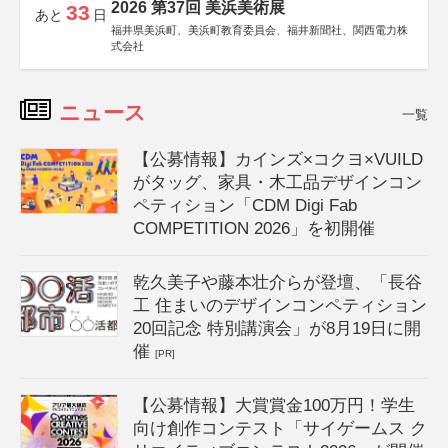
2026 第37回 美浜美術展
33
あと
日
福井県美浜町、美浜町教育委員会、福井新聞社、関西電力株
式会社
ニュース
一覧
【公募情報】カインズ×コクヨ×VUILD
がタッグ、家具・木工品デザインコン
ペティション「CDM Digi Fab
COMPETITION 2026」を初開催
乾久美子や藤本壮介らが登壇、「長谷
工 住まいのデザインコンペティション
20回記念 特別講演会」が8月19日に開
催
[PR]
【公募情報】大賞賞金100万円！学生
向け創作コンテスト「サイゲームス ク