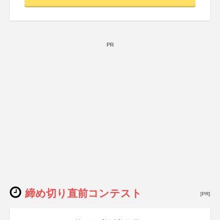
PR
締め切り直前コンテスト
[PR]