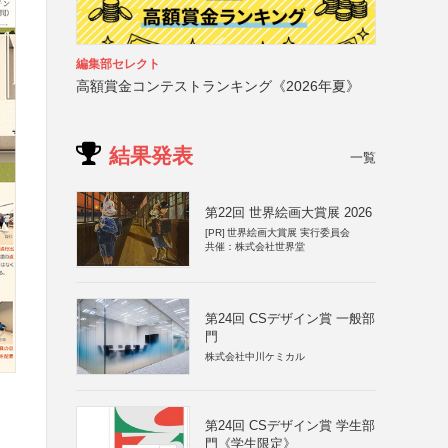
編集部セレクト
高額賞金コンテストランキング《2026年夏》
結果発表
一覧
第22回 世界絵画大賞展 2026
[PR]
世界絵画大賞展 実行委員会
共催：株式会社世界堂
第24回 CSデザイン賞 一般部
門
株式会社中川ケミカル
第24回 CSデザイン賞 学生部
門《学生限定》