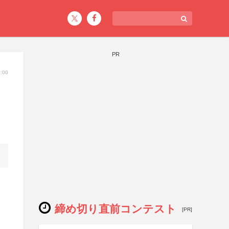
PR
:00
ト
締め切り直前コンテスト
[PR]