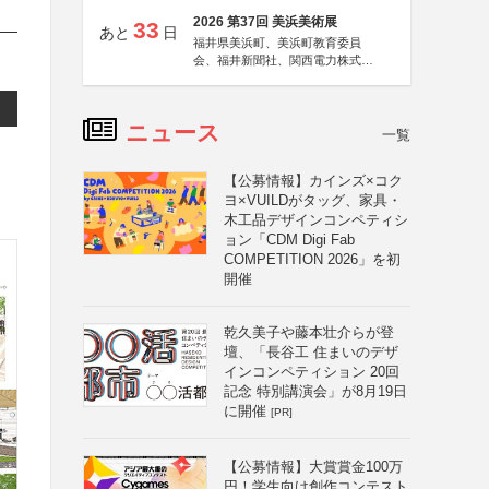
2026 第37回 美浜美術展
33
あと
日
福井県美浜町、美浜町教育委員
会、福井新聞社、関西電力株式会
社
ニュース
一覧
【公募情報】カインズ×コク
ヨ×VUILDがタッグ、家具・
木工品デザインコンペティシ
ョン「CDM Digi Fab
COMPETITION 2026」を初
開催
乾久美子や藤本壮介らが登
壇、「長谷工 住まいのデザ
インコンペティション 20回
記念 特別講演会」が8月19日
に開催
[PR]
【公募情報】大賞賞金100万
円！学生向け創作コンテスト