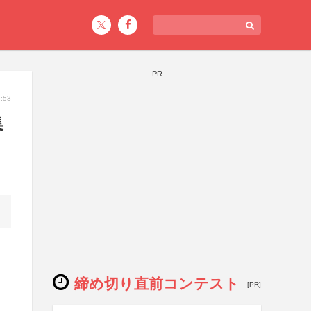
PR
:53
集
締め切り直前コンテスト
[PR]