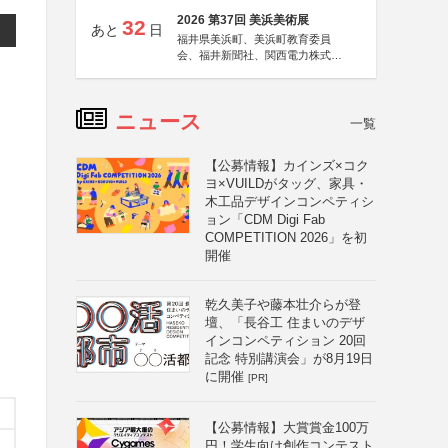
2026 第37回 美浜美術展
32
あと
日
福井県美浜町、美浜町教育委員
会、福井新聞社、関西電力株式会
社
ニュース
一覧
【公募情報】カインズ×コク
ヨ×VUILDがタッグ、家具・
木工品デザインコンペティシ
ョン「CDM Digi Fab
COMPETITION 2026」を初
開催
乾久美子や藤本壮介らが登
壇、「長谷工 住まいのデザ
インコンペティション 20回
記念 特別講演会」が8月19日
に開催
[PR]
【公募情報】大賞賞金100万
円！学生向け創作コンテスト