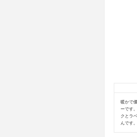
暖かで
ーです
クとラ
んです