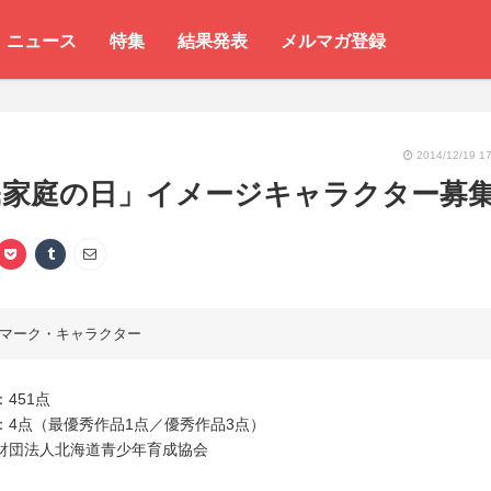
ニュース
特集
結果発表
メルマガ登録
2014/12/19 17
民家庭の日」イメージキャラクター募
マーク・キャラクター
451点
：4点（最優秀作品1点／優秀作品3点）
財団法人北海道青少年育成協会