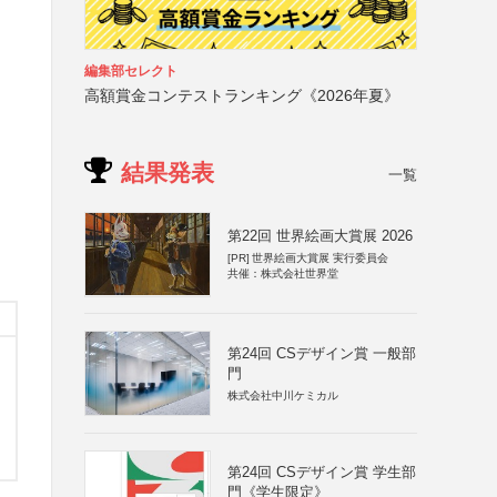
編集部セレクト
高額賞金コンテストランキング《2026年夏》
結果発表
一覧
第22回 世界絵画大賞展 2026
[PR]
世界絵画大賞展 実行委員会
共催：株式会社世界堂
第24回 CSデザイン賞 一般部
門
株式会社中川ケミカル
第24回 CSデザイン賞 学生部
門《学生限定》