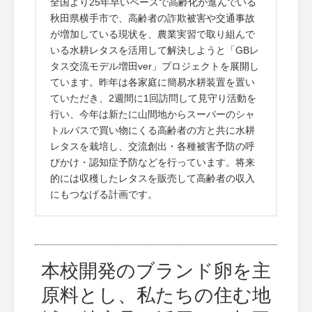
全国より25年早いペースで高齢化が進んでいる
秋田県横手市で、高齢者の詐欺被害や交通事故
が増加している現状を、農業実習で取り組んで
いる水耕レタスを活用して解決しようと「GBレ
タス交流モデル増田ver」プロジェクトを展開し
ています。昨年は各家庭に簡易水耕装置を置い
ていただき、2週間に1回訪問して見守り活動を
行い、今年は新たに山間地からスーパーのシャ
トルバスで買い物にくる高齢者の方と共に水耕
レタスを栽培し、交流創出・各種被害予防の呼
びかけ・認知症予防などを行っています。将来
的には収穫したレタスを販売して高齢者の収入
にもつなげる計画です。
本校開発のブランド卵を主
原料とし、私たちの住む地