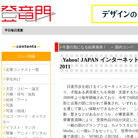
平日毎日更新
今週の気になる結果発表！ ～ 国内コンペ
コンペ情報
Yahoo! JAPAN インター
2011
定番コンテスト一覧
学生向け
日進月歩を続けるインターネットコンテン
文芸・コピー・論文
り、才能ある表現者たちを発掘・支援するた
川柳・俳句・短歌
2006年より毎年開催されており、今年で6回
絵画・アート
部と企業の部に分かれて募集され、いずれも
写真
を通じて新しい体験ができるかどうか」「こ
写真（地域）
動・驚きなどがあるかどうか」が審査基準。
ロゴ・マーク・キャラク
華審査員陣により、受賞作品19点が決定した
ター
一般の部のグランプリは、カメラスタビライザー「
イラスト・マンガ
Merlin」に一眼レフをセットして、世界中
映像・アニメ・デジタル
像で表現した「WORLD - CRUISE」（作