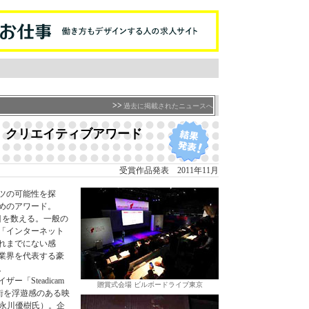
>>
過去に掲載されたニュースへ
ネット クリエイティブアワード
受賞作品発表 2011年11月
ツの可能性を探
めのアワード。
目を数える。一般の
「インターネット
れまでにない感
業界を代表する豪
。
Steadicam
贈賞式会場 ビルボードライブ東京
の街を浮遊感のある映
者：永川優樹氏）。企