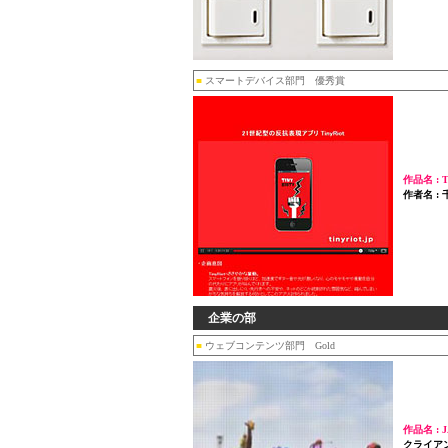
■
スマートデバイス部門 優秀賞
作品名 : Ti
作者名 
企業の部
■
ウェブコンテンツ部門 Gold
作品名 : J
クライア