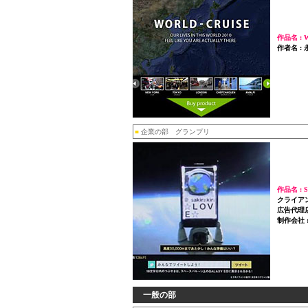
作品名 : W
作者名 :
■
企業の部 グランプリ
作品名 : 
クライアント :
広告代理店
制作会社
一般の部