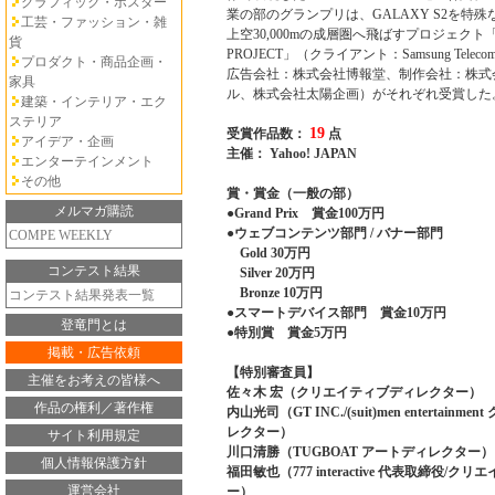
グラフィック・ポスター
業の部のグランプリは、GALAXY S2を特
工芸・ファッション・雑
上空30,000mの成層圏へ飛ばすプロジェクト「SP
貨
PROJECT」（クライアント：Samsung Telecommun
プロダクト・商品企画・
広告会社：株式会社博報堂、制作会社：株式
家具
ル、株式会社太陽企画）がそれぞれ受賞した
建築・インテリア・エク
ステリア
19
受賞作品数：
点
アイデア・企画
主催： Yahoo! JAPAN
エンターテインメント
その他
賞・賞金（一般の部）
メルマガ購読
●Grand Prix 賞金100万円
●ウェブコンテンツ部門 / バナー部門
COMPE WEEKLY
Gold 30万円
コンテスト結果
Silver 20万円
Bronze 10万円
コンテスト結果発表一覧
●スマートデバイス部門 賞金10万円
登竜門とは
●特別賞 賞金5万円
掲載・広告依頼
【特別審査員】
主催をお考えの皆様へ
佐々木 宏（クリエイティブディレクター）
作品の権利／著作権
内山光司（GT INC./(suit)men entertain
レクター）
サイト利用規定
川口清勝（TUGBOAT アートディレクター）
個人情報保護方針
福田敏也（777 interactive 代表取締役/
運営会社
ー）