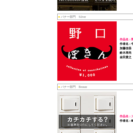
■
バナー部門 Silver
作品名 :
作者名 
加藤信吾
鈴木孝尚
金田貴之（t
■
バナー部門 Bronze
作品名 :
作者名 