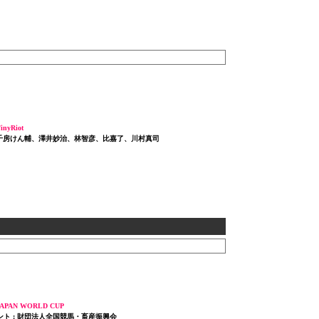
nyRiot
: 千房けん輔、澤井妙治、林智彦、比嘉了、川村真司
APAN WORLD CUP
ント : 財団法人全国競馬・畜産振興会