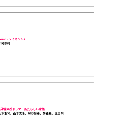
twical（ツイキャル）
 木村幸司
:修羅場体感ドラマ あたらしい家族
: 山本友和、山本真希、登谷健史、伊達毅、坂田明