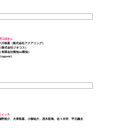
 野口ぼきん
: 中川裕基（株式会社アクアリング）
（株式会社ジオコス）
（有限会社鞍知on鞍知）
agnote）
 スイッチ
: 嶋野裕介、大津裕基、小柳祐介、茂木彩海、佐々木学、平元義夫