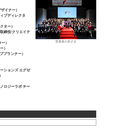
ェブデザイナー）
ティブディレクタ
ィレクター）
取締役/クリエイテ
受賞者の皆さま
ター）
ター）
ェブプランナー）
ーションズ エグゼ
）
ノロジーラボ チー