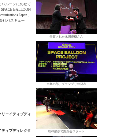
殊なバルーンにのせて
ACE BALLOON
ications Japan、
会社バスキュー
。
受賞された永川優樹さん
企業の部、グランプリの発表
ment クリエイティブディ
クリエイティブディレクタ
乾杯挨拶で懇親会スタート