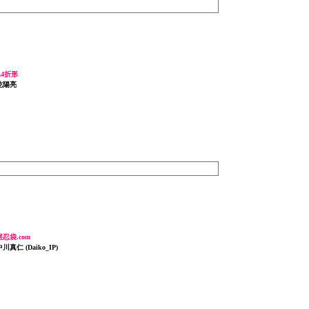
A4折形
 乾陽亮
堪忍袋.com
川真仁 (Daiko_IP)