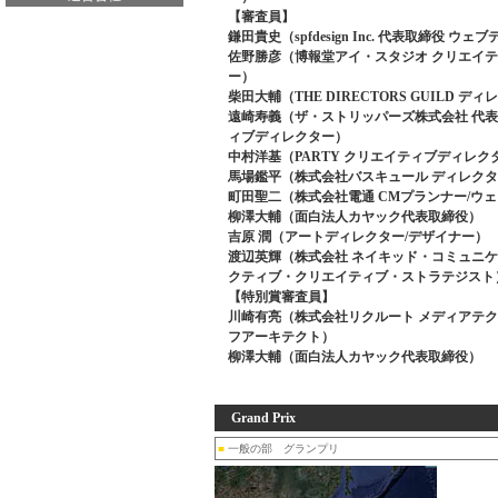
【審査員】
鎌田貴史（spfdesign Inc. 代表取締役 ウ
佐野勝彦（博報堂アイ・スタジオ クリエイ
ー）
柴田大輔（THE DIRECTORS GUILD デ
遠崎寿義（ザ・ストリッパーズ株式会社 代表
ィブディレクター）
中村洋基（PARTY クリエイティブディレク
馬場鑑平（株式会社バスキュール ディレク
町田聖二（株式会社電通 CMプランナー/ウ
柳澤大輔（面白法人カヤック代表取締役）
吉原 潤（アートディレクター/デザイナー）
渡辺英輝（株式会社 ネイキッド・コミュニケ
クティブ・クリエイティブ・ストラテジスト
【特別賞審査員】
川崎有亮（株式会社リクルート メディアテク
フアーキテクト）
柳澤大輔（面白法人カヤック代表取締役）
Grand Prix
■
一般の部 グランプリ