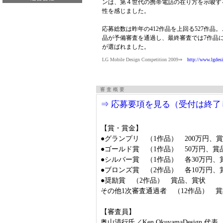
ンは、第４世代の携帯電話の在り方を示唆す
性を感じました。
応募総数は昨年の412作品を上回る527作品。
品が予備審査を通過し、最終審査では7作品
が選ばれました。
LG Mobile Design Competition 2009⇒
http://www.lgdesi
審 査 概 要
⇒ 応募要項を見る（受付は終了
【賞・賞金】
●グランプリ （1作品） 200万円、
●ゴールド賞 （1作品） 50万円、賞
●シルバー賞 （1作品） 各30万円、
●ブロンズ賞 （2作品） 各10万円、
●奨励賞 （2作品） 賞品、賞状
その他1次審査通過者 （12作品） 
【審査員】
奥山清行氏／Ken OkuyamaDesign 代表