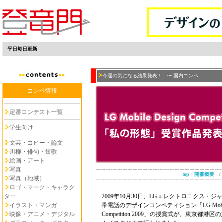
平日毎日更新
今週の気になる結果発表！ 〜 国内コンペ
コンペ情報
定番コンテスト一覧
学生向け
文芸・コピー・論文
川柳・俳句・短歌
絵画・アート
写真
top・開催概要
写真（地域）
ロゴ・マーク・キャラク
ター
2009年10月30日、LGエレクトロニクス・
イラスト・マンガ
帯電話のデザインコンペティション「LG Mobile 
映像・アニメ・デジタル
Competition 2009」の授賞式が、東京都港