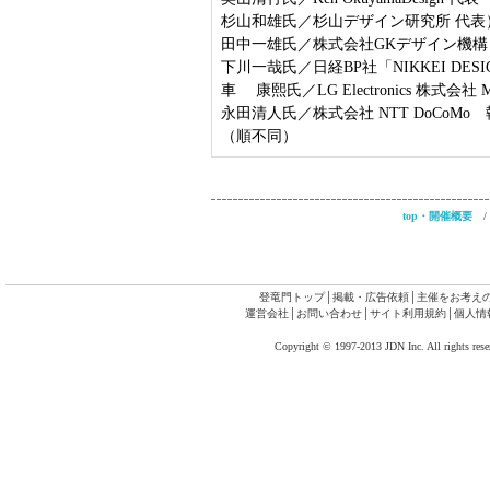
杉山和雄氏／杉山デザイン研究所 代表
田中一雄氏／株式会社GKデザイン機構
下川一哉氏／日経BP社「NIKKEI DES
車 康熙氏／LG Electronics 株式
永田清人氏／株式会社 NTT DoCoMo
（順不同）
top・開催概要
登竜門トップ
│
掲載・広告依頼
│
主催をお考え
運営会社
│
お問い合わせ
│
サイト利用規約
│
個人情
Copyright © 1997-2013 JDN Inc. All rights rese