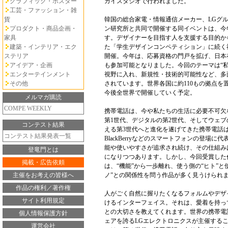
グラフィック・ポスター
カイスタジオで行われました。
工芸・ファッション・雑
貨
韓国の総合家電・情報通信メーカー、LGグ
プロダクト・商品企画・
ン研究所と共同で開催する同イベントは、今
家具
す。デザイナーを目指す人を支援する目的から
建築・インテリア・エク
た「学生デザインコンペティション」に続く
ステリア
開催。今年は、応募資格の門戸を拡げ、日本
アイデア・企画
も参加可能となりました。今回のテーマは“私
エンターテインメント
視野に入れ、新規性・技術的可能性など、多
その他
されています。世界各国に約110もの拠点を
今後全世界で開催していく予定。
メルマガ購読
COMPE WEEKLY
携帯電話は、今や私たちの生活に必要不可欠
第1世代、デジタルの第2世代、そしてウェ
コンテスト結果
える第3世代へと進化を遂げてきた携帯電話は、i
コンテスト結果発表一覧
BlackBerryなどのスマートフォンの登場に
能や使いやすさが追求され続け、その仕組み
登竜門とは
になりつつあります。しかし、今回受賞した
掲載・広告依頼
は、“機能”から一歩離れ、使う側の“ヒト”と
主催をお考えの皆様へ
ノ”との関係性を問う作品が多く見うけられ
作品の権利／著作権
人がごく自然に握りたくなるフォルムやデザ
サイト利用規定
けるインターフェイス。それは、愛着を持っ
との大切さを教えてくれます。世界の携帯電
個人情報保護方針
ェアを誇るLGエレクトロニクスが主催する
運営会社