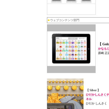
■
ウェブコンテンツ部門
【 Gol
かなも
原崎 正広
【 Silver 】
ひだかしんさく
ネル
ひだか しんさく