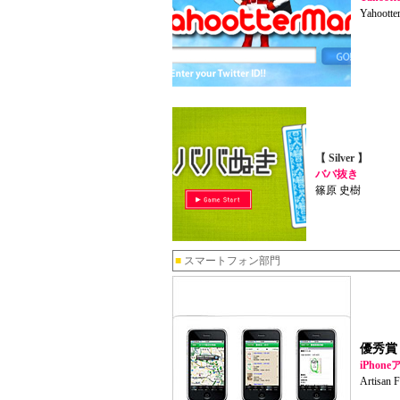
Yahoot
【 Silver 】
ババ抜き
篠原 史樹
■
スマートフォン部門
優秀賞
iPho
Artisan F