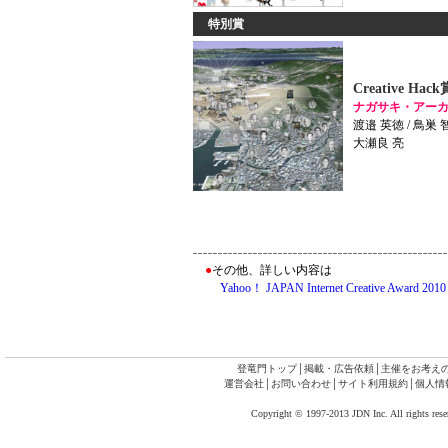
特別賞
Creative Hack
ナガサキ・アー
渡邉 英徳 / 鳥巣 智
大瀬良 亮
●
その他、詳しい内容は
Yahoo！ JAPAN Internet Creative Award 2010
登竜門トップ
│
掲載・広告依頼
│
主催をお考え
運営会社
│
お問い合わせ
│
サイト利用規約
│
個人情
Copyright © 1997-2013 JDN Inc. All rights rese