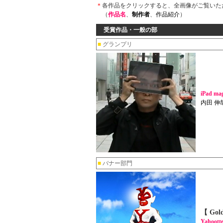
＊
各作品をクリックすると、全画像がご覧いた
（
作品名
、
制作者
、
作品紹介
）
受賞作品・一般の部
■
グランプリ
iPad mag
内田 伸
■
バナー部門
【 Gol
Yahoott