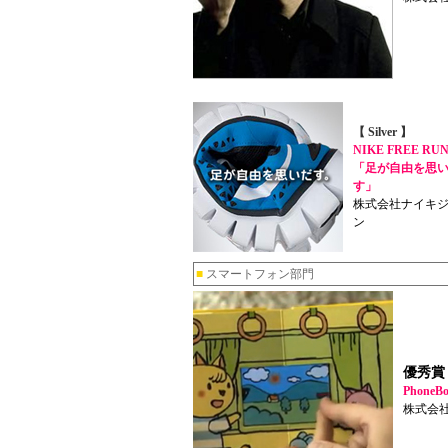
【 Silver 】
NIKE FREE RU
「足が自由を思
す」
株式会社ナイキ
ン
■
スマートフォン部門
優秀賞
PhoneBo
株式会