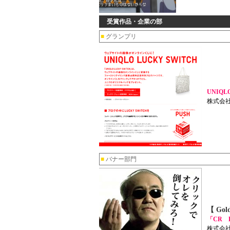
受賞作品・企業の部
■
グランプリ
UNIQL
株式会
■
バナー部門
【 Gol
「CR 
株式会