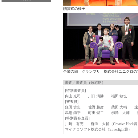
贈賞式の様子
企業の部 グランプリ 株式会社ユニクロの
審査／審査員（敬称略）
[特別審査員]
内山 光司 川口 清勝 福田 敏也
[審査員]
鎌田 貴史 佐野 勝彦 柴田 大輔 遠
馬場 鑑平 町田 聖二 柳澤 大輔 吉
[特別賞審査員]
川崎 有亮 柳澤 大輔（Creative Hack
マイクロソフト株式会社（Silverlight賞）