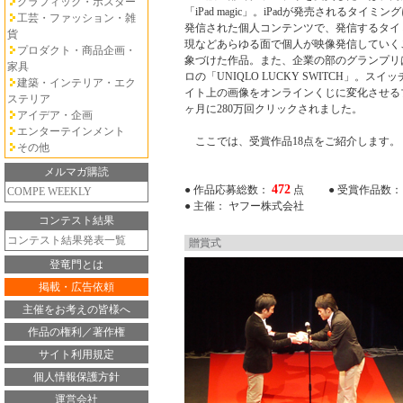
グラフィック・ポスター
「iPad magic」。iPadが発売されるタイミング
工芸・ファッション・雑
発信された個人コンテンツで、発信するタイ
貨
現などあらゆる面で個人が映像発信していく
プロダクト・商品企画・
象づけた作品。また、企業の部のグランプリ
家具
ロの「UNIQLO LUCKY SWITCH」。スイ
建築・インテリア・エク
イト上の画像をオンラインくじに変化させる
ステリア
ヶ月に280万回クリックされました。
アイデア・企画
エンターテインメント
ここでは、受賞作品18点をご紹介します。
その他
メルマガ購読
472
● 作品応募総数：
点
● 受賞作品数
COMPE WEEKLY
● 主催： ヤフー株式会社
コンテスト結果
コンテスト結果発表一覧
贈賞式
登竜門とは
掲載・広告依頼
主催をお考えの皆様へ
作品の権利／著作権
サイト利用規定
個人情報保護方針
運営会社