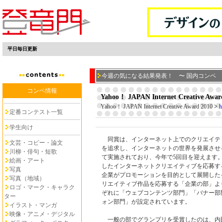
平日毎日更新
今週の気になる結果発表！ 〜 国内コンペ
コンペ情報
Yahoo！ JAPAN Internet Creative Awar
Yahoo！ JAPAN Internet Creative Award 2010
>
h
定番コンテスト一覧
学生向け
同賞は、インターネット上でのクリエイテ
文芸・コピー・論文
を追求し、インターネットの世界を発展させ
川柳・俳句・短歌
て実施されており、今年で5回目を迎えます
絵画・アート
したインターネットクリエイティブを応募す
写真
企業がプロモーションを目的として展開した
写真（地域）
リエイティブ作品を応募する「企業の部」よ
ロゴ・マーク・キャラク
ぞれに「ウェブコンテンツ部門」「バナー部
ター
ォン部門」が設定されています。
イラスト・マンガ
映像・アニメ・デジタル
一般の部でグランプリを受賞したのは、内