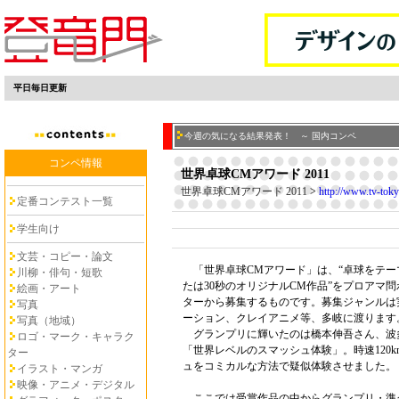
平日毎日更新
今週の気になる結果発表！ ～ 国内コンペ
コンペ情報
世界卓球CMアワード 2011
世界卓球CMアワード 2011
>
http://www.tv-toky
定番コンテスト一覧
学生向け
文芸・コピー・論文
「世界卓球CMアワード」は、“卓球をテー
川柳・俳句・短歌
たは30秒のオリジナルCM作品”をプロアマ
絵画・アート
ターから募集するものです。募集ジャンルは
写真
ーション、クレイアニメ等、多岐に渡ります
写真（地域）
グランプリに輝いたのは橋本伸吾さん、波
ロゴ・マーク・キャラク
「世界レベルのスマッシュ体験」。時速120
ター
ュをコミカルな方法で疑似体験させました。
イラスト・マンガ
映像・アニメ・デジタル
ここでは受賞作品の中からグランプリ・準