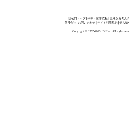
登竜門トップ
│
掲載・広告依頼
│
主催をお考え
運営会社
│
お問い合わせ
│
サイト利用規約
│
個人情
Copyright © 1997-2013 JDN Inc. All rights rese