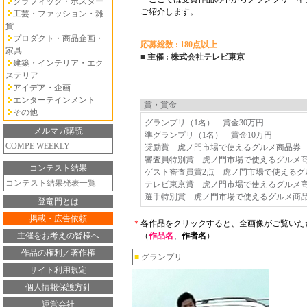
グラフィック・ポスター
ご紹介します。
工芸・ファッション・雑
貨
プロダクト・商品企画・
応募総数 : 180点以上
家具
■ 主催 : 株式会社テレビ東京
建築・インテリア・エク
ステリア
アイデア・企画
エンターテインメント
賞・賞金
その他
グランプリ（1名） 賞金30万円
メルマガ購読
準グランプリ（1名） 賞金10万円
COMPE WEEKLY
奨励賞 虎ノ門市場で使えるグルメ商品券 
審査員特別賞 虎ノ門市場で使えるグルメ商
コンテスト結果
ゲスト審査員賞2点 虎ノ門市場で使えるグ
コンテスト結果発表一覧
テレビ東京賞 虎ノ門市場で使えるグルメ商
選手特別賞 虎ノ門市場で使えるグルメ商品
登竜門とは
掲載・広告依頼
＊
各作品をクリックすると、全画像がご覧いた
主催をお考えの皆様へ
（
作品名
、
作者名
）
作品の権利／著作権
■
グランプリ
サイト利用規定
個人情報保護方針
運営会社