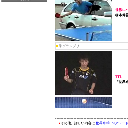
世界レ
橋本伸
■
準グランプリ
TTL
「世界卓
●
その他、詳しい内容は
世界卓球CMアワード 