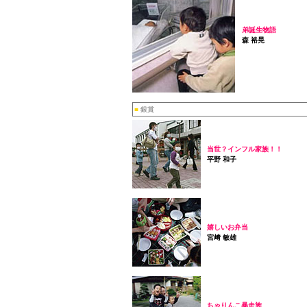
弟誕生物語
森 裕晃
■
銀賞
当世？インフル家族！！
平野 和子
嬉しいお弁当
宮﨑 敏雄
ちゃりんこ暴走族