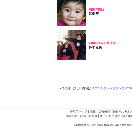
初孫の笑顔
江俣 等
お姉ちゃんに負けない
鈴木 正美
●
その他、詳しい内容は
エプソンフォトグランプリ200
登竜門トップ
│
掲載・広告依頼
│
主催をお考え
運営会社
│
お問い合わせ
│
サイト利用規約
│
個人情
Copyright © 1997-2013 JDN Inc. All rights rese