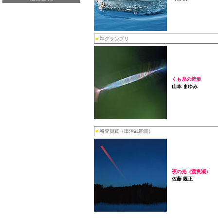
■
準グランプリ
くも糸の造形
山本 まゆみ
■
審査員賞（田沼武能賞）
夜の光（渡良瀬）
佐藤 親正