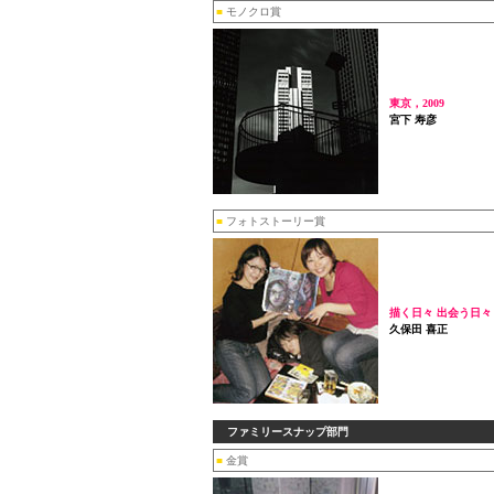
■
モノクロ賞
東京，2009
宮下 寿彦
■
フォトストーリー賞
描く日々 出会う日々
久保田 喜正
ファミリースナップ部門
■
金賞