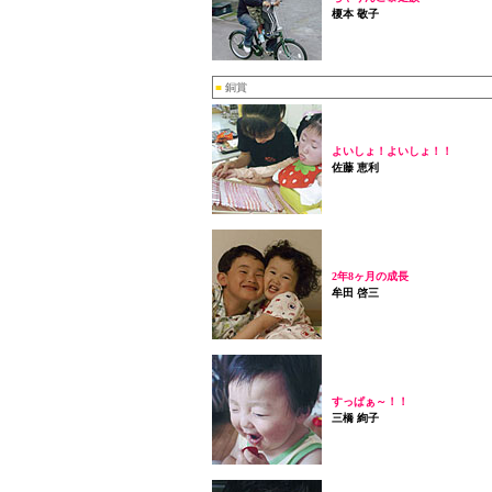
榎本 敬子
■
銅賞
よいしょ！よいしょ！！
佐藤 恵利
2年8ヶ月の成長
牟田 啓三
すっぱぁ～！！
三橋 絢子