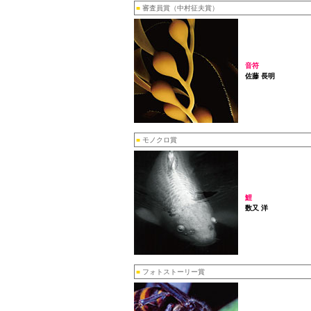
■
審査員賞（中村征夫賞）
音符
佐藤 長明
■
モノクロ賞
鯉
数又 洋
■
フォトストーリー賞