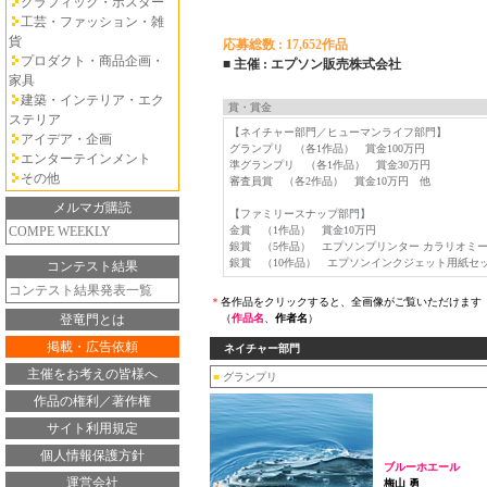
グラフィック・ポスター
工芸・ファッション・雑
貨
応募総数 : 17,652作品
プロダクト・商品企画・
■ 主催 : エプソン販売株式会社
家具
建築・インテリア・エク
賞・賞金
ステリア
【ネイチャー部門／ヒューマンライフ部門】
アイデア・企画
グランプリ （各1作品） 賞金100万円
エンターテインメント
準グランプリ （各1作品） 賞金30万円
その他
審査員賞 （各2作品） 賞金10万円 他
メルマガ購読
【ファミリースナップ部門】
COMPE WEEKLY
金賞 （1作品） 賞金10万円
銀賞 （5作品） エプソンプリンター カラリオミ
銀賞 （10作品） エプソンインクジェット用紙セ
コンテスト結果
コンテスト結果発表一覧
＊
各作品をクリックすると、全画像がご覧いただけます
登竜門とは
（
作品名
、
作者名
）
掲載・広告依頼
ネイチャー部門
主催をお考えの皆様へ
■
グランプリ
作品の権利／著作権
サイト利用規定
個人情報保護方針
ブルーホエール
運営会社
梅山 勇