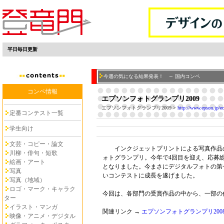
平日毎日更新
今週の気になる結果発表！ ～ 国内コンペ
コンペ情報
エプソンフォトグランプリ2009
エプソンフォトグランプリ2009
>
http://www.epson.jp/ec
定番コンテスト一覧
学生向け
文芸・コピー・論文
インクジェットプリントによる写真作品
川柳・俳句・短歌
ォトグランプリ。今年で4回目を迎え、応募総数
絵画・アート
となりました。今まさにデジタルフォトの第
写真
いコンテストに成長を遂げました。
写真（地域）
ロゴ・マーク・キャラク
今回は、各部門の受賞作品の中から、一部の
ター
イラスト・マンガ
関連リンク →
エプソンフォトグランプリ200
映像・アニメ・デジタル