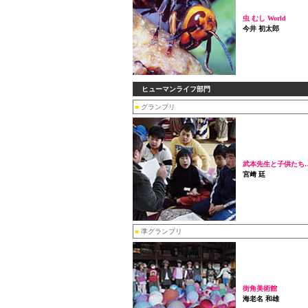
虫 むし World
今井 初太郎
ヒューマンライフ部門
■
グランプリ
武本先生と子供たち
宮﨑 廷
■
準グランプリ
街角美術館
海老名 和雄