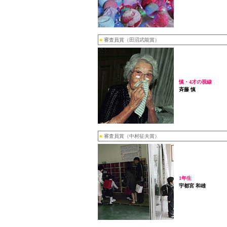
■
審査員賞（田沼武能賞）
慎・4才の視線
斉藤 慎
■
審査員賞（中村征夫賞）
1年生
宇都宮 和雄