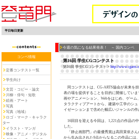
平日毎日更新
今週の気になる結果発表！ ～ 国内コンペ
コンペ情報
第16回 学生CGコンテスト
第16回 学生CGコンテスト
>
http://www.cgarts.o
定番コンテスト一覧
学生向け
同コンテストは、CG-ARTS協会が未来を
文芸・コピー・論文
表の場を提供することを目的に開催していま
川柳・俳句・短歌
画やアニメーション、Webをはじめ、ゲーム
絵画・アート
タラクティブアートから、建築や工学のシュ
写真
イゼーションまで含めた幅広いジャンルの作
写真（地域）
ロゴ・マーク・キャラク
16回目を迎える今回は、1,221点の作品の
ター
した。
イラスト・マンガ
「静止画部門」の最優秀賞は高田茉依さんの「f
映像・アニメ・デジタル
から生み出された9点からなるこの作品には