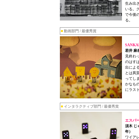
生み出
いる。
で今後
る。
■
動画部門 / 最優秀賞
SANKA
若井 麻
見終わ
のはす
出によ
とは異
ってし
かなも
にラス
■
インタラクティブ部門 / 最優秀賞
エスパ
須木 じ
年）
ワイア