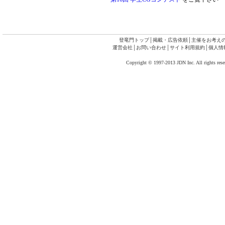
登竜門トップ
│
掲載・広告依頼
│
主催をお考え
運営会社
│
お問い合わせ
│
サイト利用規約
│
個人情
Copyright © 1997-2013 JDN Inc. All rights rese