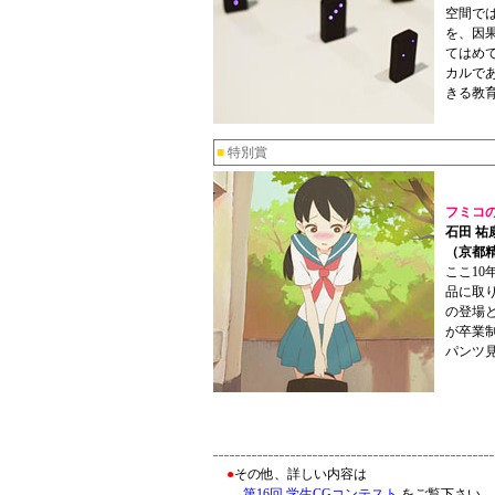
空間で
を、因
てはめ
カルで
きる教
■
特別賞
フミコ
石田 祐
（京都精
ここ1
品に取
の登場と
が卒業
パンツ
●
その他、詳しい内容は
第16回 学生CGコンテスト
をご覧下さい