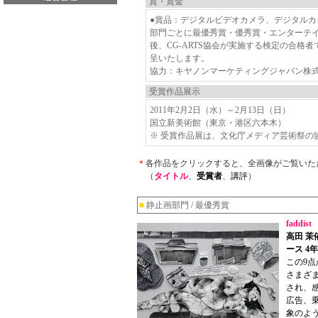
賞・賞金
●賞品：デジタルビデオカメラ、デジタルカ
部門ごとに最優秀賞・優秀賞・エンターテ
後、CG-ARTS協会が実施する検定の合格者
呈いたします。
協力：キヤノンマーケティングジャパン株
受賞作品展示
2011年2月2日（水）～2月13日（日）
国立新美術館（東京・港区六本木）
※ 受賞作品展は、文化庁メディア芸術祭の
＊
各作品をクリックすると、全画像がご覧いた
（
タイトル
、
受賞者
、
講評
）
■
静止画部門 / 最優秀賞
faddist
高田 茉
ース 4
この9
さまざ
され、
広告、
象のよ