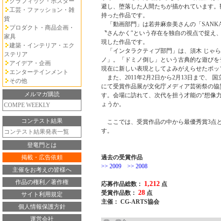
グラフィック・ポスター
避し、堕落した人間たちが描かれています。
工芸・ファッション・雑
持った作品です。
貨
「動画部門」は若井麻奈美さんの「SANKA
プロダクト・商品企画・
〝さんかく″という存在を独自の視点で捉え
家具
現した作品です。
建築・インテリア・エク
「インタラクティブ部門」は、須木 じゃら
ステリア
ノ」。「ドミノ倒し」という古典的な遊びを
アイデア・企画
現在に新しい表現としてよみがえらせたポッ
エンターテインメント
また、2011年2月2日から2月13日まで、 
その他
にて受賞作品展が文化庁メディア芸術祭の協
メルマガ購読
す。会場に訪れて、次代を担う才能の“想像
ょうか。
COMPE WEEKLY
コンテスト結果
ここでは、受賞作品の中から最優秀賞3点と
す。
コンテスト結果発表一覧
登竜門とは
掲載・広告依頼
過去の受賞作品
>> 2009
>> 2008
主催をお考えの皆様へ
作品の権利／著作権
1,212
応募作品総数：
点
28
受賞作品数：
点
サイト利用規定
主催： CG-ARTS協会
個人情報保護方針
運営会社