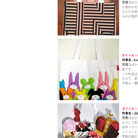
受賞コメント
に提出させ
ただける幸
ものの気持
タイトル : 
作者名 : ku
受賞コメント
栄です。
この作品は
たので、楽
今後も一層
タイトル :
作者名 : 
受賞コメント
たりして作
を作ってい
ッションと
学校の紹介