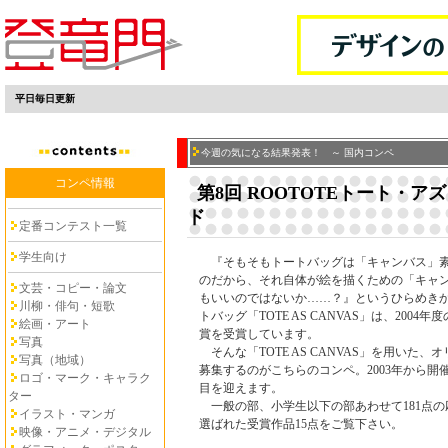
平日毎日更新
今週の気になる結果発表！ ～ 国内コンペ
コンペ情報
第8回 ROOTOTEトート・
ド
定番コンテスト一覧
学生向け
『そもそもトートバッグは「キャンバス」素
のだから、それ自体が絵を描くための「キャ
文芸・コピー・論文
もいいのではないか……？』というひらめき
川柳・俳句・短歌
トバッグ「TOTE AS CANVAS」は、2004
絵画・アート
賞を受賞しています。
写真
そんな「TOTE AS CANVAS」を用いた、
写真（地域）
募集するのがこちらのコンペ。2003年から開
ロゴ・マーク・キャラク
目を迎えます。
ター
一般の部、小学生以下の部あわせて181点の
イラスト・マンガ
選ばれた受賞作品15点をご覧下さい。
映像・アニメ・デジタル