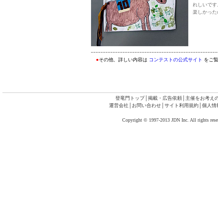
れしいです
楽しかった
●
その他、詳しい内容は
コンテストの公式サイト
をご覧
登竜門トップ
│
掲載・広告依頼
│
主催をお考え
運営会社
│
お問い合わせ
│
サイト利用規約
│
個人情
Copyright © 1997-2013 JDN Inc. All rights rese