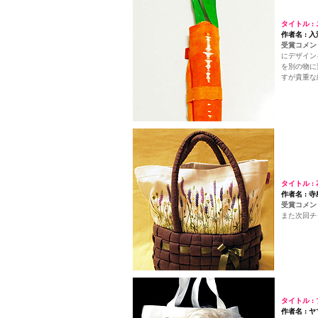
タイトル :
作者名 : 
受賞コメント
にデザイン
を別の物に
すが貴重な
タイトル :
作者名 : 
受賞コメント
また次回チ
タイトル :
作者名 : 