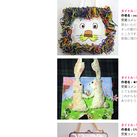
タイトル 
作者名 : yu
受賞コメント
賞をいただ
オンの髪の
ところです
皆様に僕の
タイトル : Sp
作者名 : ★S
受賞コメント
とても自信
これからも
ありがとう
タイトル : 
作者名 : U
受賞コメント