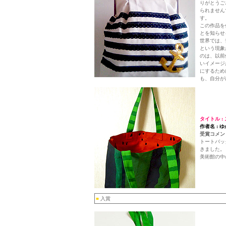
りがとうご
られません
す。
この作品を
とを知らせ
世界では、
という現象
のは、以前
いイメージ
にするため
も、自分が
タイトル :
作者名 : ゆ
受賞コメント
トートバッ
きました。
美術館の中
■
入賞