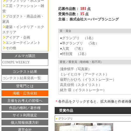
グラフィック・ポスター
工芸・ファッション・雑
181
応募作品数：
点
貨
15
受賞作品数：
点
プロダクト・商品企画・
主催： 株式会社スーパープランニング
家具
建築・インテリア・エク
賞・賞金
ステリア
アイデア・企画
●グランプリ （1名）
エンターテインメント
●準グランプリ （5名）
その他
●入賞 （7名）
●特別賞 （2名）
メルマガ購読
COMPE WEEKLY
審査／審査員（敬称略・順不同）
淺井愼平（写真家）
コンテスト結果
ミレイヒロキ（アーティスト）
コンテスト結果発表一覧
薙野たかひろ（イラストレーター）
高見佳明（スタイリスト）
登竜門とは
緒方 環（イラストレーター）
掲載・広告依頼
主催をお考えの皆様へ
＊
各作品をクリックすると、拡大画像と作者画
作品の権利／著作権
受賞作品
サイト利用規定
■
グランプリ
個人情報保護方針
運営会社