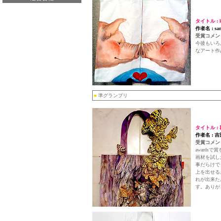
タイトル : k
作者名 : sa
受賞コメント
今後もいろ
なアート作
■
準グランプリ
タイトル :
作者名 : 
受賞コメント
award
画材を試し
事だらけで
上を出せる
れが出来た
す。ありが