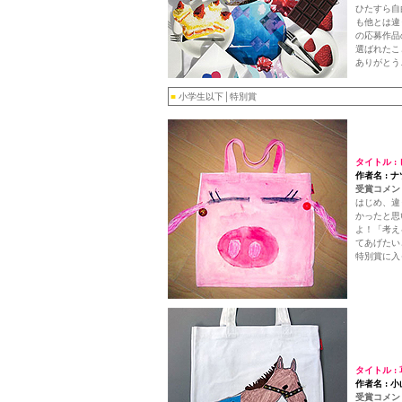
ひたすら自
も他とは違
の応募作品
選ばれたこ
ありがとう
■
小学生以下│特別賞
タイトル :
作者名 : ナ
受賞コメント
はじめ、違
かったと思
よ！「考え
てあげたい
特別賞に入
タイトル :
作者名 : 
受賞コメント