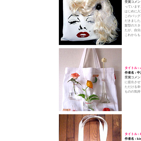
受賞コメント
っています
はじめに入
このバッグ
だきました
髪型のスタ
たが、自分
これからも
タイトル : al
作者名 : 
受賞コメント
に提出させ
ただける幸
ものの気持
タイトル : 
作者名 : kin