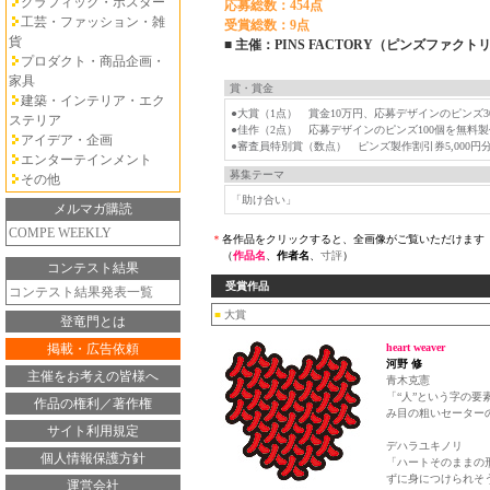
グラフィック・ポスター
応募総数：454点
工芸・ファッション・雑
受賞総数：9点
貨
■ 主催：PINS FACTORY（ピンズファクト
プロダクト・商品企画・
家具
賞・賞金
建築・インテリア・エク
●大賞（1点） 賞金10万円、応募デザインのピンズ3
ステリア
●佳作（2点） 応募デザインのピンズ100個を無料製
アイデア・企画
●審査員特別賞（数点） ピンズ製作割引券5,000円
エンターテインメント
募集テーマ
その他
「助け合い」
メルマガ購読
COMPE WEEKLY
＊
各作品をクリックすると、全画像がご覧いただけます
（
作品名
、
作者名
、
寸評
）
コンテスト結果
受賞作品
コンテスト結果発表一覧
■
大賞
登竜門とは
掲載・広告依頼
heart weaver
河野 修
主催をお考えの皆様へ
青木克憲
「“人”という字の
作品の権利／著作権
み目の粗いセーター
サイト利用規定
デハラユキノリ
個人情報保護方針
「ハートそのままの
ずに身につけられそ
運営会社