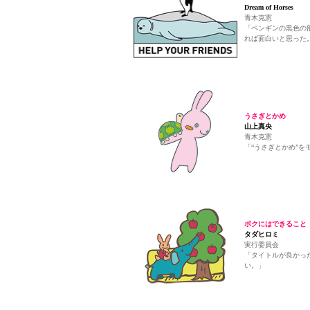
Dream of Horses
青木克憲
「ペンギンの黒色の
れば面白いと思った
うさぎとかめ
山上真央
青木克憲
「“うさぎとかめ”
ボクにはできること
タダヒロミ
実行委員会
「タイトルが良かっ
い。」