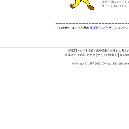
なぜか気になってし
ザインを選びました
●
その他、詳しい内容は
第6回ピンズデザインコンテス
登竜門トップ
│
掲載・広告依頼
│
主催をお考え
運営会社
│
お問い合わせ
│
サイト利用規約
│
個人情
Copyright © 1997-2013 JDN Inc. All rights rese