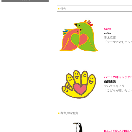
■
佳作
warm
anNa
青木克憲
「テーマに対してシ
ハートのキャッチボ
山田正光
デハラユキノリ
「こどもが描いたよう
■
審査員特別賞
HELP YOUR FRIEN