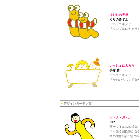
けむしの兄弟
くりのみずよ
デハラユキノリ
「シンプルにキャラ
いっしょに入ろう
手塚 歩
デハラユキノリ
「かわいらしくて女
■
デザインガーデン賞
ツ・ナ・ガ・ル
CJZ
富士フイルム株式会
「可愛く個性豊かな
マの“助け合い”と