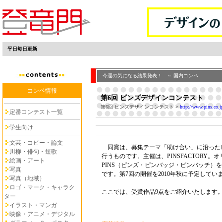
平日毎日更新
今週の気になる結果発表！ ～ 国内コンペ
コンペ情報
第6回 ピンズデザインコンテスト
第6回 ピンズデザインコンテスト
>
http://www.pins.co.j
定番コンテスト一覧
学生向け
文芸・コピー・論文
同賞は、募集テーマ「助け合い」に沿った
川柳・俳句・短歌
行うものです。主催は、PINSFACTORY。
絵画・アート
PINS（ピンズ・ピンバッジ・ピンバッチ）
写真
です。第7回の開催を2010年秋に予定してい
写真（地域）
ロゴ・マーク・キャラク
ここでは、受賞作品9点をご紹介いたします
ター
イラスト・マンガ
映像・アニメ・デジタル