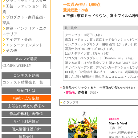
グラフィック・ポスター
一次通過作品 : 1,000点
工芸・ファッション・雑
受賞総数 : 20点
貨
■ 主催 : 東京ミッドタウン、富士フイルム株
プロダクト・商品企画・
家具
建築・インテリア・エク
賞・賞金
ステリア
グランプリ：10万円（1名）
アイデア・企画
東京ミッドタウン賞：東京ミッドタウンショッピング
インクジェットプリンター用紙 画彩（かっさい）賞：デジ
エンターテインメント
写真仕上げPro Lサイズ/100枚（1名）
その他
はがきデザイン賞：3万円（1名）
ワコム賞：ペンタブレット「Bamboo Fun」（1名）
メルマガ購読
筆ぐるめ賞：はがき作成ソフト 筆ぐるめ Ver.17（3
COMPE WEEKLY
デザインガーデン賞：デザインガーデンショッピングクー
DLE賞：「秘密結社 鷹の爪 THE MOVIE3」劇
コンテスト結果
田くん1個＋秘密結社 鷹の爪 ムニュムニュ・マスコ
コンテスト結果発表一覧
＊
各作品をクリックすると、全画像がご覧いただけます
登竜門とは
（
作品名
、
作者名
、
評論
）
掲載・広告依頼
■
グランプリ
主催をお考えの皆様へ
作品の権利／著作権
Untitled
サイト利用規定
Mary & Wool
【講 評】
個人情報保護方針
おせち料理のモチー
運営会社
腹も満たされるよう