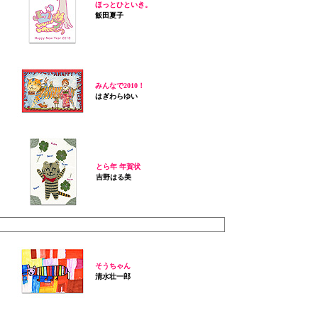
ほっとひといき。
飯田夏子
みんなで2010！
はぎわらゆい
とら年 年賀状
吉野はる美
そうちゃん
清水壮一郎