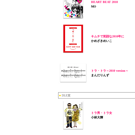
HEART BEAT 2010
MO
キムチで笑顔な2010年に
かめざきめいこ
トラ・トラ～2010 version～
まんだりんず
■
DLE賞
トラ男・トラ女
小林大輝