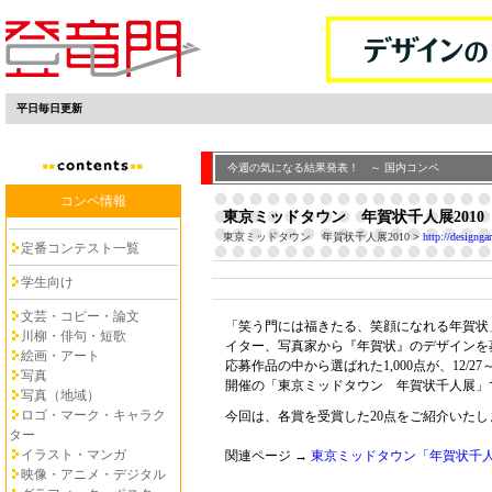
平日毎日更新
今週の気になる結果発表！ ～ 国内コンペ
コンペ情報
東京ミッドタウン 年賀状千人展2010
東京ミッドタウン 年賀状千人展2010
>
http://designga
定番コンテスト一覧
学生向け
文芸・コピー・論文
「笑う門には福きたる、笑顔になれる年賀状
川柳・俳句・短歌
イター、写真家から『年賀状』のデザインを
絵画・アート
応募作品の中から選ばれた1,000点が、12/27
写真
開催の「東京ミッドタウン 年賀状千人展」
写真（地域）
ロゴ・マーク・キャラク
今回は、各賞を受賞した20点をご紹介いたし
ター
イラスト・マンガ
関連ページ →
東京ミッドタウン「年賀状千
映像・アニメ・デジタル