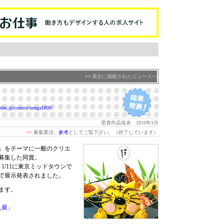
>>
過去に掲載されたニュースへ
rden.jp/contest/nenga1000/
受賞作品発表 2010年1月
>>
募集要項。
参考
としてご覧下さい。（終了しています）
」をテーマに一般のクリエ
募集した同賞。
～1/11に東京ミッドタウンで
で展示発表されました。
ます。
人展」