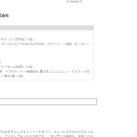
【 Untitled 】
式会社
チケット 5万円分（1名）
タルカメラFine Pix Z33WP（グリーン）＋画彩（かっさい）
名）
ポン3,000円（10名）
場鑑賞券 ペアチケット＋秘密結社 鷹の爪 ムニュムニュ・マスコット吉
ット博士1個（2名）
フがお正月らしさをイメージさせつつ、もらった人が心だけでなくお
な、アイディアあふれる力作です。「笑う門には福来る、笑顔になれ