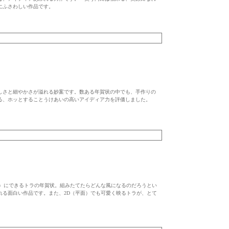
にふさわしい作品です。
しさと細やかさが溢れる妙案です。数ある年賀状の中でも、手作りの
る、ホッとすることうけあいの高いアイディア力を評価しました。
体）にできるトラの年賀状。組みたてたらどんな風になるのだろうとい
れる面白い作品です。また、2D（平面）でも可愛く映るトラが、とて
。