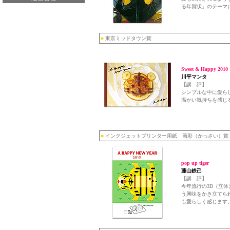
る年賀状」のテーマ
■
東京ミッドタウン賞
Sweet & Happy 2010
川平マンタ
【講 評】
シンプルな中に愛ら
温かい気持ちを感じ
■
インクジェットプリンター用紙 画彩（かっさい）賞
pop up tiger
藤山鉄己
【講 評】
今年流行の3D（立
う興味をかき立てら
も愛らしく感じます