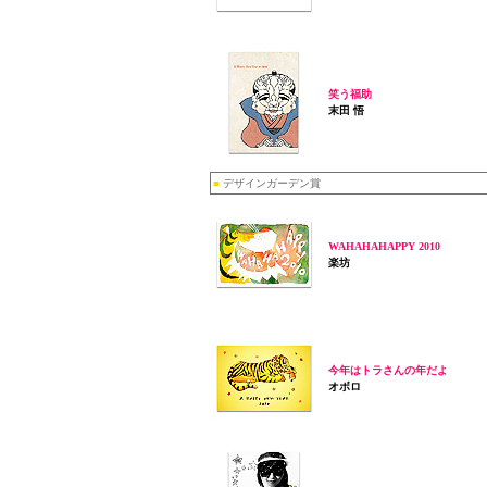
笑う福助
末田 悟
■
デザインガーデン賞
WAHAHAHAPPY 2010
楽坊
今年はトラさんの年だよ
オボロ