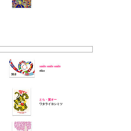
smile smile smile
eiko
とら・賀オー
ワタライヨシミツ