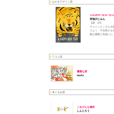
■
はがきデザイン賞
A HAPPY NEW YEA
田地川じゅん
【講 評】
キョトンとこちらを
スよく、不自然さを
敵な構図と色使いに
■
ワコム賞
優雅な虎
macky
■
筆ぐるめ賞
ごきげんな場所
しんじろう